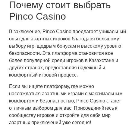
Почему стоит выбрать
Pinco Casino
В заключение, Pinco Casino предлагает уникальный
опыт для азартных игроков благодаря большому
выбору игр, щедрым бонусам и высокому уровню
безопасности. Эта платформа становится все
более популярной среди игроков в Казахстане и
других странах, предоставляя надежный и
комфортный игровой процесс.
Если вы ищете платформу, где можно
наслаждаться азартными играми с максимальным
комфортом и безопасностью, Pinco Casino станет
отличным выбором для вас. Присоединяйтесь к
сообществу игроков и откройте для себя мир
азартных приключений уже сегодня!