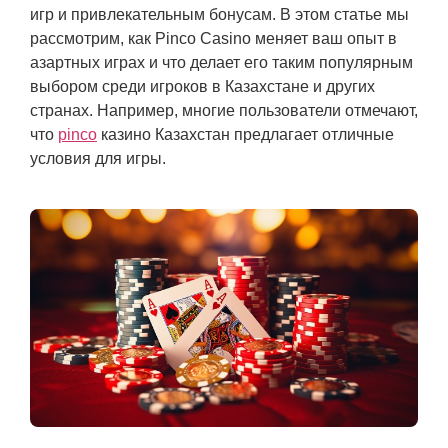
игр и привлекательным бонусам. В этом статье мы
рассмотрим, как Pinco Casino меняет ваш опыт в
азартных играх и что делает его таким популярным
выбором среди игроков в Казахстане и других
странах. Например, многие пользователи отмечают,
что
pinco
казино Казахстан предлагает отличные
условия для игры.