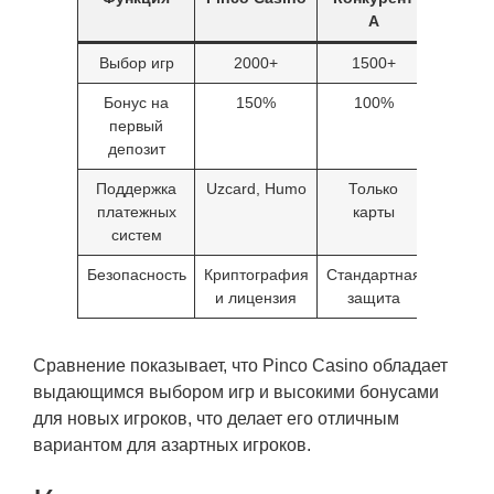
A
Выбор игр
2000+
1500+
18
Бонус на
150%
100%
20
первый
депозит
Поддержка
Uzcard, Humo
Только
Крипто
платежных
карты
систем
Безопасность
Криптография
Стандартная
Баз
и лицензия
защита
защ
Сравнение показывает, что Pinco Casino обладает
выдающимся выбором игр и высокими бонусами
для новых игроков, что делает его отличным
вариантом для азартных игроков.