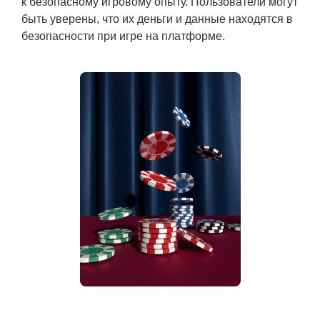
к безопасному игровому опыту. Пользователи могут
быть уверены, что их деньги и данные находятся в
безопасности при игре на платформе.