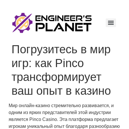
Погрузитесь в мир
игр: как Pinco
трансформирует
ваш опыт в казино
Мир онлайн-казино стремительно развивается, и
одним из ярких представителей этой индустрии
является Pinco Casino. Эта платформа предлагает
игрокам уникальный опыт благодаря разнообразию