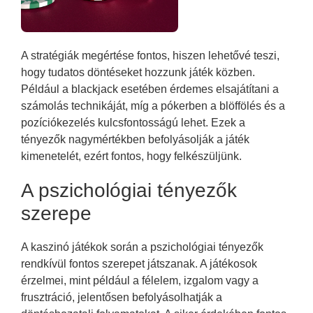
A stratégiák megértése fontos, hiszen lehetővé teszi,
hogy tudatos döntéseket hozzunk játék közben.
Például a blackjack esetében érdemes elsajátítani a
számolás technikáját, míg a pókerben a blöffölés és a
pozíciókezelés kulcsfontosságú lehet. Ezek a
tényezők nagymértékben befolyásolják a játék
kimenetelét, ezért fontos, hogy felkészüljünk.
A pszichológiai tényezők
szerepe
A kaszinó játékok során a pszichológiai tényezők
rendkívül fontos szerepet játszanak. A játékosok
érzelmei, mint például a félelem, izgalom vagy a
frusztráció, jelentősen befolyásolhatják a