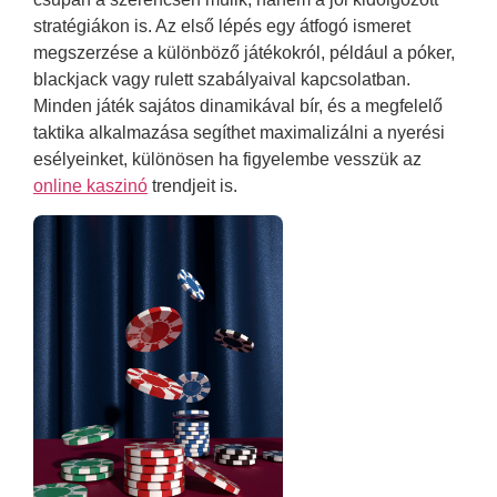
stratégiákon is. Az első lépés egy átfogó ismeret
megszerzése a különböző játékokról, például a póker,
blackjack vagy rulett szabályaival kapcsolatban.
Minden játék sajátos dinamikával bír, és a megfelelő
taktika alkalmazása segíthet maximalizálni a nyerési
esélyeinket, különösen ha figyelembe vesszük az
online kaszinó
trendjeit is.