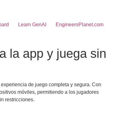
oard
Learn GenAI
EngineersPlanet.com
 la app y juega sin
 experiencia de juego completa y segura. Con
sitivos móviles, permitiendo a los jugadores
in restricciones.