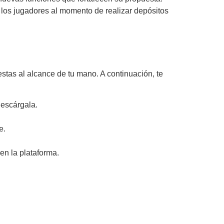
 los jugadores al momento de realizar depósitos
stas al alcance de tu mano. A continuación, te
descárgala.
e.
en la plataforma.