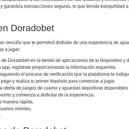
 garantiza transacciones seguras, lo que brinda tranquilidad a
en Doradobet
 sencillo que te permitirá disfrutar de una experiencia de apue
r a jugar:
 de Doradobet en la tienda de aplicaciones de tu dispositivo y 
 app, regístrate proporcionando la información requerida.
siguiendo el proceso de verificación que la plataforma te indiqu
pago y realiza tu primer depósito para comenzar a jugar.
 oferta de juegos de casino y apuestas deportivas disponibles 
orito y comienza a disfrutar de la experiencia.
e manera rápida.
suarios móviles.
.