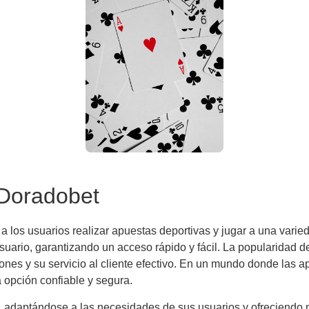
 Doradobet
 los usuarios realizar apuestas deportivas y jugar a una varied
ario, garantizando un acceso rápido y fácil. La popularidad d
ones y su servicio al cliente efectivo. En un mundo donde las 
opción confiable y segura.
 adaptándose a las necesidades de sus usuarios y ofreciendo n