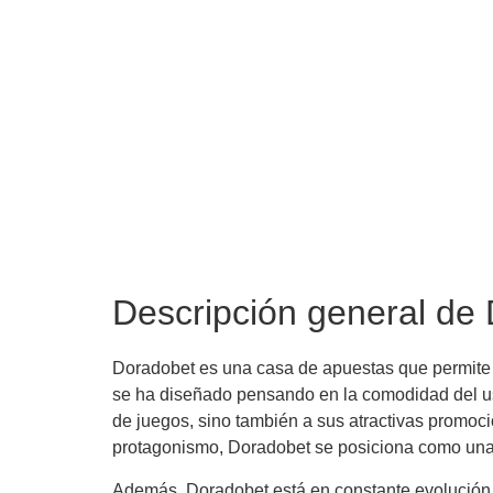
Descripción general de
Doradobet es una casa de apuestas que permite a
se ha diseñado pensando en la comodidad del usu
de juegos, sino también a sus atractivas promoci
protagonismo, Doradobet se posiciona como una 
Además, Doradobet está en constante evolución,