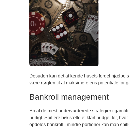
Desuden kan det at kende husets fordel hjælpe spi
være nøglen til at maksimere ens potentiale for ge
Bankroll management
En af de mest undervurderede strategier i gambli
hurtigt. Spillere bør sætte et klart budget for, hvor
opdeles bankroll i mindre portioner kan man spill