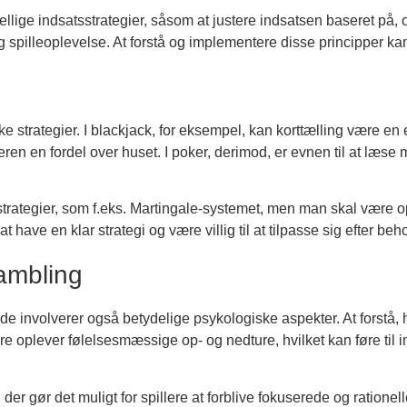
ellige indsatsstrategier, såsom at justere indsatsen baseret på,
 spilleoplevelse. At forstå og implementere disse principper ka
e strategier. I blackjack, for eksempel, kan korttælling være en
eren en fordel over huset. I poker, derimod, er evnen til at læse 
atsstrategier, som f.eks. Martingale-systemet, men man skal være
 at have en klar strategi og være villig til at tilpasse sig efter 
ambling
; de involverer også betydelige psykologiske aspekter. At forstå, 
lere oplever følelsesmæssige op- og nedture, hvilket kan føre til
, der gør det muligt for spillere at forblive fokuserede og ratione