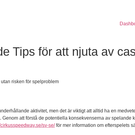
Dashb
e Tips för att njuta av cas
t utan risken för spelproblem
derhållande aktivitet, men det är viktigt att alltid ha en medve
uta. Genom att förstå de potentiella konsekvenserna av spelande
//cirkusspeedway.se/sv-se/
för mer information om efterspelets s