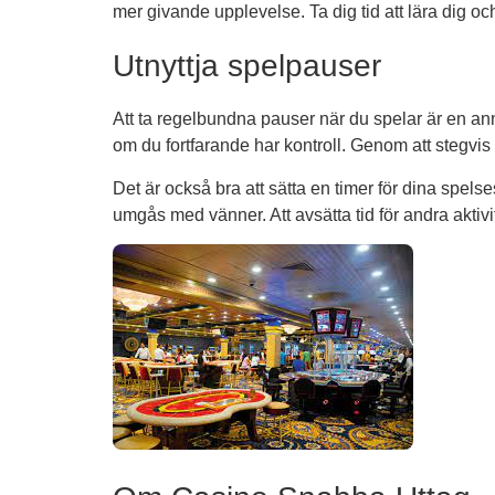
mer givande upplevelse. Ta dig tid att lära dig oc
Utnyttja spelpauser
Att ta regelbundna pauser när du spelar är en ann
om du fortfarande har kontroll. Genom att stegvis b
Det är också bra att sätta en timer för dina spels
umgås med vänner. Att avsätta tid för andra aktivite