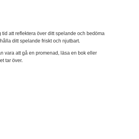
tid att reflektera över ditt spelande och bedöma
ålla ditt spelande friskt och njutbart.
kan vara att gå en promenad, läsa en bok eller
et tar över.