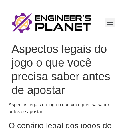
Aspectos legais do
jogo o que você
precisa saber antes
de apostar
Aspectos legais do jogo o que você precisa saber
antes de apostar
O cenário legal dos jogos de