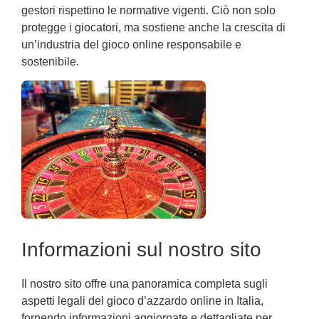
gestori rispettino le normative vigenti. Ciò non solo
protegge i giocatori, ma sostiene anche la crescita di
un’industria del gioco online responsabile e
sostenibile.
Informazioni sul nostro sito
Il nostro sito offre una panoramica completa sugli
aspetti legali del gioco d’azzardo online in Italia,
fornendo informazioni aggiornate e dettagliate per