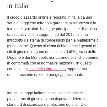
in Italia
Il gioco d’azzardo online è regolato in Italia da una
serie di leggi che mirano a garantire la sicurezza e la
tutela dei giocatori. La legge principale che disciplina
questa attività è la Legge n. 96 del 2018, che ha
introdotto il sistema di concessioni per le piattaforme di
gioco online. Questo sistema richiede che i gestori di
siti di gioco ottengano una licenza dall’Agenzia delle
Dogane e dei Monopoli, assicurando così che operino
in conformità con le normative nazionali. In questo
contesto, il
gioco della torre casino
rappresenta
un’interessante opzione per gli appassionati.
Inoltre, la legge italiana stabilisce che tutte le
piattaforme di gioco devono rispettare determinati
standard di sicurezza e protezione dei dati. Ciò