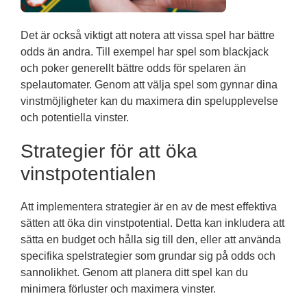
Det är också viktigt att notera att vissa spel har bättre
odds än andra. Till exempel har spel som blackjack
och poker generellt bättre odds för spelaren än
spelautomater. Genom att välja spel som gynnar dina
vinstmöjligheter kan du maximera din spelupplevelse
och potentiella vinster.
Strategier för att öka
vinstpotentialen
Att implementera strategier är en av de mest effektiva
sätten att öka din vinstpotential. Detta kan inkludera att
sätta en budget och hålla sig till den, eller att använda
specifika spelstrategier som grundar sig på odds och
sannolikhet. Genom att planera ditt spel kan du
minimera förluster och maximera vinster.