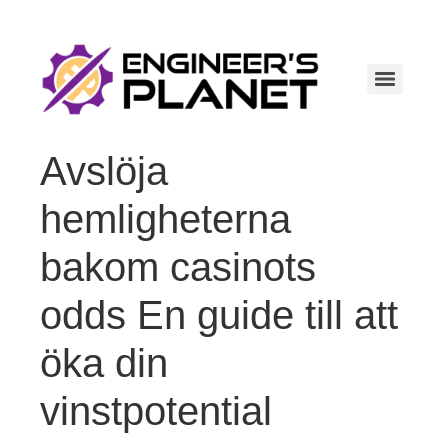
Avslöja
hemligheterna
bakom casinots
odds En guide till att
öka din
vinstpotential