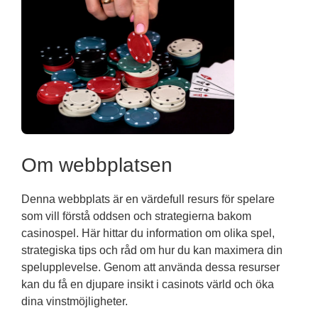
Om webbplatsen
Denna webbplats är en värdefull resurs för spelare
som vill förstå oddsen och strategierna bakom
casinospel. Här hittar du information om olika spel,
strategiska tips och råd om hur du kan maximera din
spelupplevelse. Genom att använda dessa resurser
kan du få en djupare insikt i casinots värld och öka
dina vinstmöjligheter.