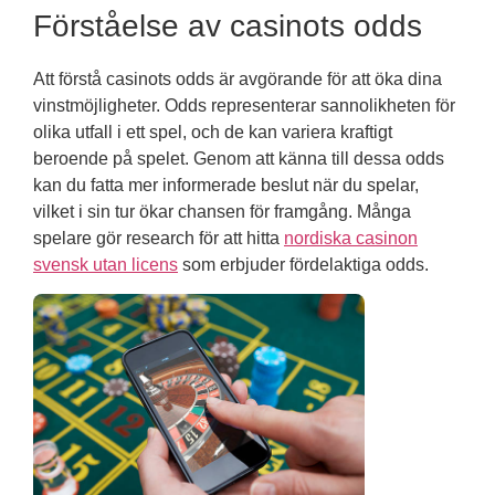
Förståelse av casinots odds
Att förstå casinots odds är avgörande för att öka dina
vinstmöjligheter. Odds representerar sannolikheten för
olika utfall i ett spel, och de kan variera kraftigt
beroende på spelet. Genom att känna till dessa odds
kan du fatta mer informerade beslut när du spelar,
vilket i sin tur ökar chansen för framgång. Många
spelare gör research för att hitta
nordiska casinon
svensk utan licens
som erbjuder fördelaktiga odds.