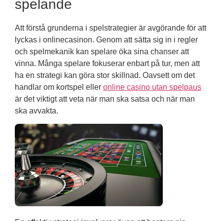
spelande
Att förstå grunderna i spelstrategier är avgörande för att
lyckas i onlinecasinon. Genom att sätta sig in i regler
och spelmekanik kan spelare öka sina chanser att
vinna. Många spelare fokuserar enbart på tur, men att
ha en strategi kan göra stor skillnad. Oavsett om det
handlar om kortspel eller
online casino utan spelpaus
är det viktigt att veta när man ska satsa och när man
ska avvakta.