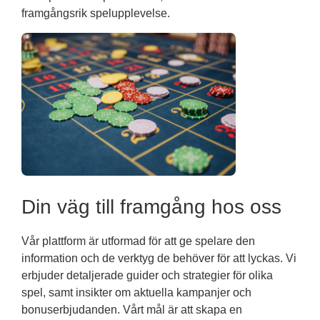
framgångsrik spelupplevelse.
Din väg till framgång hos oss
Vår plattform är utformad för att ge spelare den
information och de verktyg de behöver för att lyckas. Vi
erbjuder detaljerade guider och strategier för olika
spel, samt insikter om aktuella kampanjer och
bonuserbjudanden. Vårt mål är att skapa en