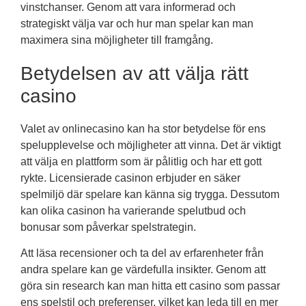
vinstchanser. Genom att vara informerad och
strategiskt välja var och hur man spelar kan man
maximera sina möjligheter till framgång.
Betydelsen av att välja rätt
casino
Valet av onlinecasino kan ha stor betydelse för ens
spelupplevelse och möjligheter att vinna. Det är viktigt
att välja en plattform som är pålitlig och har ett gott
rykte. Licensierade casinon erbjuder en säker
spelmiljö där spelare kan känna sig trygga. Dessutom
kan olika casinon ha varierande spelutbud och
bonusar som påverkar spelstrategin.
Att läsa recensioner och ta del av erfarenheter från
andra spelare kan ge värdefulla insikter. Genom att
göra sin research kan man hitta ett casino som passar
ens spelstil och preferenser, vilket kan leda till en mer