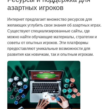
азартных игроков
Интернет предлагает множество ресурсов для
желающих углубить свои знания об азартных играх.
Существуют специализированные сайты, где
можно найти обучающие материалы, стратегии и
советы от опытных игроков. Эти платформы
предоставляют уникальные возможности для
развития как новичкам, так и опытным игрокам.