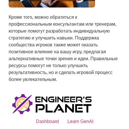
Кроме того, можно обратиться к
профессиональным консультантам или тренерам,
которые помогут разработать индивидуальную
стратегию и улучшить навыки. Поддержка
сообщества игроков также может оказать
позитивное влияние на вашу игру, предлагая
альтернативные точки зрения и идеи. Правильные
ресурсы помогут не только улучшить
результативность, но и сделать игровой процесс
более увлекательным.
Dashboard
Learn GenAI