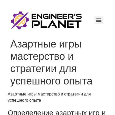
Азартные игры
мастерство и
стратегии для
успешного опыта
Азартные игры мастерство и стратегии для
успешного опыта
Определение азартных игр и