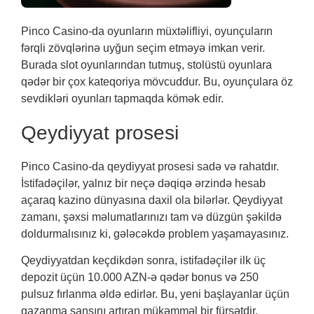
Pinco Casino-da oyunların müxtəlifliyi, oyunçuların
fərqli zövqlərinə uyğun seçim etməyə imkan verir.
Burada slot oyunlarından tutmuş, stolüstü oyunlara
qədər bir çox kateqoriya mövcuddur. Bu, oyunçulara öz
sevdikləri oyunları tapmaqda kömək edir.
Qeydiyyat prosesi
Pinco Casino-da qeydiyyat prosesi sadə və rahatdır.
İstifadəçilər, yalnız bir neçə dəqiqə ərzində hesab
açaraq kazino dünyasına daxil ola bilərlər. Qeydiyyat
zamanı, şəxsi məlumatlarınızı tam və düzgün şəkildə
doldurmalısınız ki, gələcəkdə problem yaşamayasınız.
Qeydiyyatdan keçdikdən sonra, istifadəçilər ilk üç
depozit üçün 10.000 AZN-ə qədər bonus və 250
pulsuz fırlanma əldə edirlər. Bu, yeni başlayanlar üçün
qazanma şansını artıran mükəmməl bir fürsətdir.