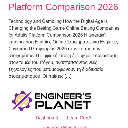
Platform Comparison 2026
Technology and Gambling How the Digital Age is
Changing the Betting Game Online Betting Companies
for Adults Platform Comparison 2026 Η ψηφιακή
επανάσταση Εταιρίες Online Στοιχήματος για Ενήλικες:
Σύγκριση Πλατφορμών 2026 στον κόσμο των
στοιχημάτων Η ψηφιακή εποχή έχει φέρει επανάσταση
στον τομέα του τζόγου, αναπτύσσοντας νέες
τεχνολογίες που μεταμορφώνουν τη διαδικασία
στοιχηματισμού. Οι παίκτες […]
Dashboard
Learn GenAI
EngineersPlanet.com