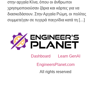
στην αρχαία Κίνα, όπου οι άνθρωποι
χρησιμοποιούσαν ζάρια και κάρτες για να
διασκεδάσουν. Στην Αρχαία Ρώμη, οι πολίτες
συμμετείχαν σε τυχερά παιχνίδια κατά τη […]
Dashboard
Learn GenAI
EngineersPlanet.com
All rights reserved