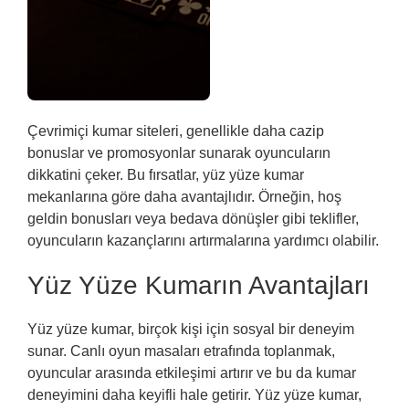
Çevrimiçi kumar siteleri, genellikle daha cazip
bonuslar ve promosyonlar sunarak oyuncuların
dikkatini çeker. Bu fırsatlar, yüz yüze kumar
mekanlarına göre daha avantajlıdır. Örneğin, hoş
geldin bonusları veya bedava dönüşler gibi teklifler,
oyuncuların kazançlarını artırmalarına yardımcı olabilir.
Yüz Yüze Kumarın Avantajları
Yüz yüze kumar, birçok kişi için sosyal bir deneyim
sunar. Canlı oyun masaları etrafında toplanmak,
oyuncular arasında etkileşimi artırır ve bu da kumar
deneyimini daha keyifli hale getirir. Yüz yüze kumar,