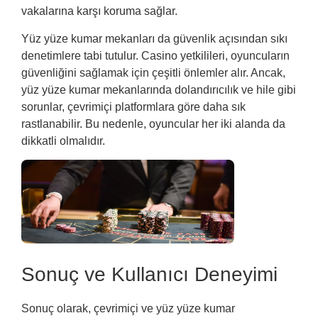
vakalarına karşı koruma sağlar.
Yüz yüze kumar mekanları da güvenlik açısından sıkı
denetimlere tabi tutulur. Casino yetkilileri, oyuncuların
güvenliğini sağlamak için çeşitli önlemler alır. Ancak,
yüz yüze kumar mekanlarında dolandırıcılık ve hile gibi
sorunlar, çevrimiçi platformlara göre daha sık
rastlanabilir. Bu nedenle, oyuncular her iki alanda da
dikkatli olmalıdır.
Sonuç ve Kullanıcı Deneyimi
Sonuç olarak, çevrimiçi ve yüz yüze kumar