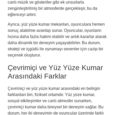
canlı müzik ve gösteriler gibi ek unsurlarla
zenginleştirilmiş bir atmosferde gerçekleşir, bu da
eğlenceyi artırır.
Ayrıca, yüz yüze kumar mekanları, oyunculara hemen
sonuç alabilme avantajı sunar. Oyuncular, oyunların
hızına daha fazla hakim olabilir ve anlık kararlar alarak
daha dinamik bir deneyim yaşayabilirler. Bu durum,
strateji ve içgüdü ile oynamayı sevenler için cazip bir
seçenek oluşturur.
Çevrimiçi ve Yüz Yüze Kumar
Arasındaki Farklar
Çevrimiçi ve yüz yüze kumar arasındaki en belirgin
farklardan biri, fiziksel ortamdır. Yüz yüze kumar,
sosyal etkileşimler ve canlı atmosfer sunarken,
çevrimiçi kumar daha bireysel bir deneyim sağlar. Bu
durum, her iki deneyimin de oyuncular üzerinde farklı