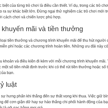
c biệt của từng trò chơi là điều cần thiết. Ví dụ, trong các trò c
ạo ra sự khác biệt lớn. Đừng ngại thử nghiệm các trò chơi mới 
với cách chơi và chiến lược phù hợp.
 khuyến mãi và tiền thưởng
loại tiền thưởng và chương trình khuyến mãi để thu hút người 
 miễn phí hoặc các chương trình hoàn tiền. Những ưu đãi này c
iều khoản và điều kiện đi kèm với mỗi chương trình khuyến mãi.
c một số tiền nhất định trước khi có thể rút tiền thưởng hoặc s
của bạn.
ỷ luật
 sự hưng phấn khi thắng đến sự thất vọng khi thua. Việc giữ bìn
ng để cơn giận dữ hay sự háo thắng chi phối hành động của bạn, 
ải là gỡ gạc bằng mọi giá.