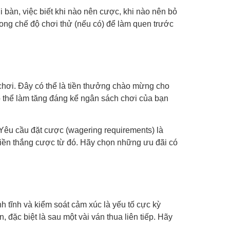
hơi bàn, việc biết khi nào nên cược, khi nào nên bỏ
trong chế độ chơi thử (nếu có) để làm quen trước
chơi. Đây có thể là tiền thưởng chào mừng cho
ó thể làm tăng đáng kể ngân sách chơi của bạn
 Yêu cầu đặt cược (wagering requirements) là
ố tiền thắng cược từ đó. Hãy chọn những ưu đãi có
h tĩnh và kiểm soát cảm xúc là yếu tố cực kỳ
đặc biệt là sau một vài ván thua liên tiếp. Hãy