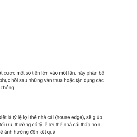
t cược một số tiền lớn vào một lần, hãy phân bổ
 phục hồi sau những ván thua hoặc tận dụng các
 chóng.
ệt là tỷ lệ lợi thế nhà cái (house edge), sẽ giúp
i ưu, thường có tỷ lệ lợi thế nhà cái thấp hơn
thể ảnh hưởng đến kết quả.