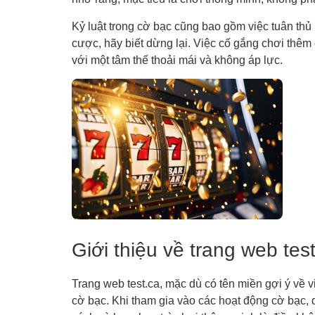
Kỷ luật trong cờ bạc cũng bao gồm việc tuân thủ
cược, hãy biết dừng lại. Việc cố gắng chơi thêm 
với một tâm thế thoải mái và không áp lực.
Giới thiệu về trang web tes
Trang web test.ca, mặc dù có tên miền gợi ý về 
cờ bạc. Khi tham gia vào các hoạt động cờ bạc, 