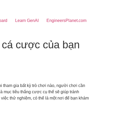
oard
Learn GenAI
EngineersPlanet.com
h cá cược của bạn
hi tham gia bất kỳ trò chơi nào, người chơi cần
và mục tiêu thắng cược cụ thể sẽ giúp tránh
 việc thử nghiệm, có thể là một nơi để bạn khám