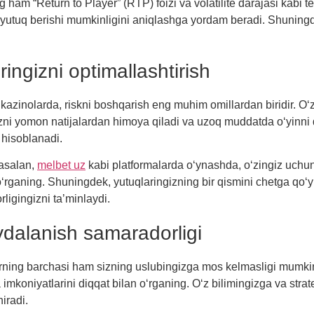
g ham “Return to Player” (RTP) foizi va volatilite darajasi kabi t
utuq berishi mumkinligini aniqlashga yordam beradi. Shuningdek,
ingizni optimallashtirish
azinolarda, riskni boshqarish eng muhim omillardan biridir. Oʻ
ni yomon natijalardan himoya qiladi va uzoq muddatda oʻyinni da
 hisoblanadi.
masalan,
melbet uz
kabi platformalarda oʻynashda, oʻzingiz uchun
 oʻrganing. Shuningdek, yutuqlaringizning bir qismini chetga qoʻ
rligingizni taʼminlaydi.
ydalanish samaradorligi
rning barchasi ham sizning uslubingizga mos kelmasligi mumkin.
a imkoniyatlarini diqqat bilan oʻrganing. Oʻz bilimingizga va str
iradi.