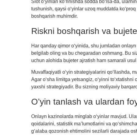
Slot oʻyinlari koʻrinishda sodda boʻlsa-da, ularnin
tushunish, qaysi oʻyinlar uzoq muddatda koʻproq y
boshqarish muhimdir.
Riskni boshqarish va bujeter
Har qanday qimor oʻyinida, shu jumladan onlayn k
belgilab oling va bu chegaradan oshmang. Bu siz
uchun alohida bujeter ajratish ham samarali usul
Muvaffaqiyatli oʻyin strategiyalarini qoʻllashda, 
Agar oʻsha limitga yetsangiz, oʻyinni toʻxtatishni
yaxshi strategiyadir. Bu sizning moliyaviy barqaro
Oʻyin tanlash va ulardan fo
Onlayn kazinolarda minglab oʻyinlar mavjud. Ula
qoidalarini, statistik maʼlumotlarini va qoʻshimch
gʻalaba qozonish ehtimolini sezilarli darajada osh