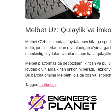
Melbet Uz: Qulaylik va imko
Melbet Oʻzbekistondagi foydalanuvchilarga sport ti
tortib, jonli dilerlar bilan oʻynaladigan oʻyinlarg
mumkinligi foydalanuvchilar uchun katta qulaylikd
Melbet platformasida depozitlarni kiritish va pul 
joydan oʻyinlarga kirish imkonini beradi. Tezkor
Bu barcha omillar Melbetni oʻziga xos va ishonchl
Tagged
melbet uz