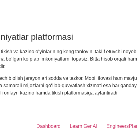
niyatlar platformasi
kish va kazino oʻyinlarining keng tanlovini taklif etuvchi noyob 
acha boʻlgan koʻplab imkoniyatlarni topasiz. Bitta hisob orqali ha
ir.
yechib olish jarayonlari sodda va tezkor. Mobil ilovasi ham mavju
 va samarali mijozlarni qoʻllab-quvvatlash xizmati esa har qanda
i onlayn kazino hamda tikish platformasiga aylantiradi.
Dashboard
Learn GenAI
EngineersPla