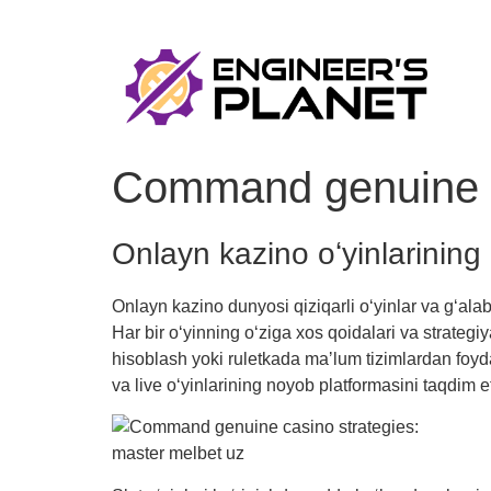
Command genuine ca
Onlayn kazino oʻyinlarining 
Onlayn kazino dunyosi qiziqarli oʻyinlar va gʻal
Har bir oʻyinning oʻziga xos qoidalari va strateg
hisoblash yoki ruletkada maʼlum tizimlardan foyd
va live oʻyinlarining noyob platformasini taqdim 