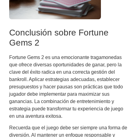
Conclusión sobre Fortune
Gems 2
Fortune Gems 2 es una emocionante tragamonedas
que ofrece diversas oportunidades de ganar, pero la
clave del éxito radica en una correcta gestión del
bankroll. Aplicar estrategias adecuadas, establecer
presupuestos y hacer pausas son prácticas que todo
jugador debe implementar para maximizar sus
ganancias. La combinación de entretenimiento y
estrategia puede transformar tu experiencia de juego
en una aventura exitosa.
Recuerda que el juego debe ser siempre una forma de
diversión. Al mantener un enfoque responsable y