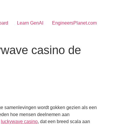
oard
Learn GenAI
EngineersPlanet.com
ywave casino de
mige samenlevingen wordt gokken gezien als een
nvloeden hoe mensen deelnemen aan
d
luckywave casino
, dat een breed scala aan