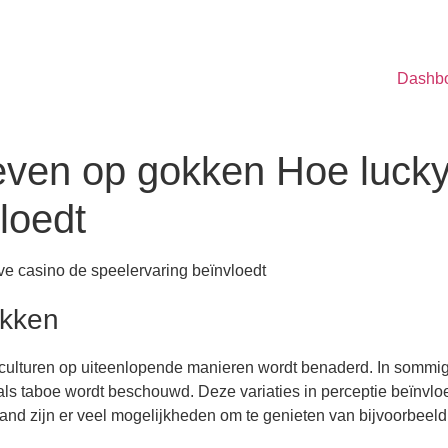
Dashb
ieven op gokken Hoe luck
loedt
e casino de speelervaring beïnvloedt
okken
nde culturen op uiteenlopende manieren wordt benaderd. In som
en als taboe wordt beschouwd. Deze variaties in perceptie beï
erland zijn er veel mogelijkheden om te genieten van bijvoorbeel