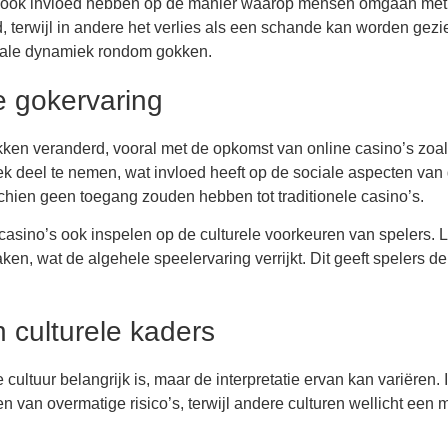
ook invloed hebben op de manier waarop mensen omgaan met win
 terwijl in andere het verlies als een schande kan worden gezien
ciale dynamiek rondom gokken.
e gokervaring
en veranderd, vooral met de opkomst van online casino’s zoal
k deel te nemen, wat invloed heeft op de sociale aspecten van 
chien geen toegang zouden hebben tot traditionele casino’s.
casino’s ook inspelen op de culturele voorkeuren van spelers.
ken, wat de algehele speelervaring verrijkt. Dit geeft spelers d
 culturele kaders
ultuur belangrijk is, maar de interpretatie ervan kan variëren.
n van overmatige risico’s, terwijl andere culturen wellicht ee