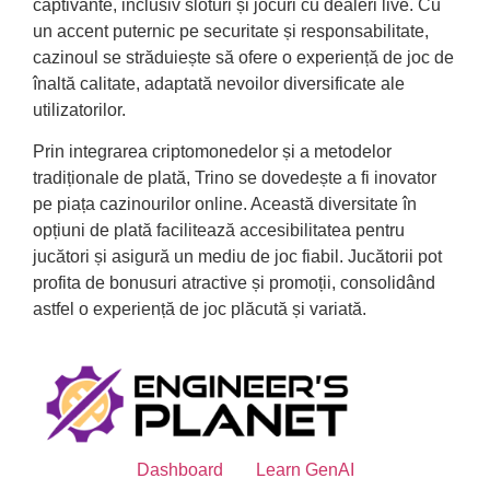
captivante, inclusiv sloturi și jocuri cu dealeri live. Cu
un accent puternic pe securitate și responsabilitate,
cazinoul se străduiește să ofere o experiență de joc de
înaltă calitate, adaptată nevoilor diversificate ale
utilizatorilor.
Prin integrarea criptomonedelor și a metodelor
tradiționale de plată, Trino se dovedește a fi inovator
pe piața cazinourilor online. Această diversitate în
opțiuni de plată facilitează accesibilitatea pentru
jucători și asigură un mediu de joc fiabil. Jucătorii pot
profita de bonusuri atractive și promoții, consolidând
astfel o experiență de joc plăcută și variată.
Dashboard
Learn GenAI