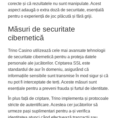
corecte și că rezultatele nu sunt manipulate. Acest
aspect adaugă o extra doză de securitate, esențială
pentru o experiență de joc plăcută și fără griji.
Măsuri de securitate
cibernetică
Trino Casino utilizează cele mai avansate tehnologii
de securitate cibernetică pentru a proteja datele
personale ale jucătorilor. Criptarea SSL este
standardul de aur în domeniu, asigurând că
informațiile sensibile sunt transmise în mod sigur și că
nu pot fi interceptate de terți. Aceste măsuri sunt
esențiale pentru a preveni frauda și furtul de identitate.
În plus față de criptare, Trino implementa și protocoale
stricte de autentificare. Acestea cer jucătorilor să
urmeze pași suplimentari pentru a-și verifica
identitatea atunci când efectuează tranzacții sau