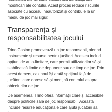
modificări ale contului. Acest proces reduce riscurile
asociate cu accesul neautorizat și contribuie la un
mediu de joc mai sigur.
Transparența și
responsabilitatea jocului
Trino Casino promovează un joc responsabil, oferind
instrumente și resurse pentru jucători. Acestea includ
opțiuni de auto-limitare, care permit utilizatorilor să-și
stabilească limite de depunere sau de timp de joc. Prin
acest demers, cazinoul își arată sprijinul față de
jucătorii care doresc să-și mențină controlul asupra
obiceiurilor de joc.
De asemenea, Trino oferă informații clare și accesibile
despre politicile sale de joc responsabil. Aceasta
include resurse educaționale care ajută jucătorii să