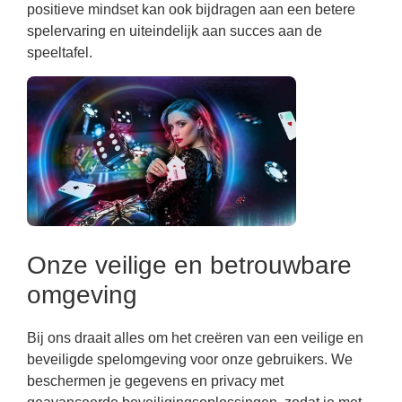
positieve mindset kan ook bijdragen aan een betere
spelervaring en uiteindelijk aan succes aan de
speeltafel.
Onze veilige en betrouwbare
omgeving
Bij ons draait alles om het creëren van een veilige en
beveiligde spelomgeving voor onze gebruikers. We
beschermen je gegevens en privacy met