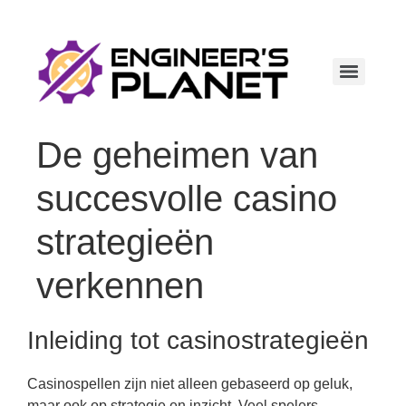
De geheimen van
succesvolle casino
strategieën
verkennen
Inleiding tot casinostrategieën
Casinospellen zijn niet alleen gebaseerd op geluk,
maar ook op strategie en inzicht. Veel spelers