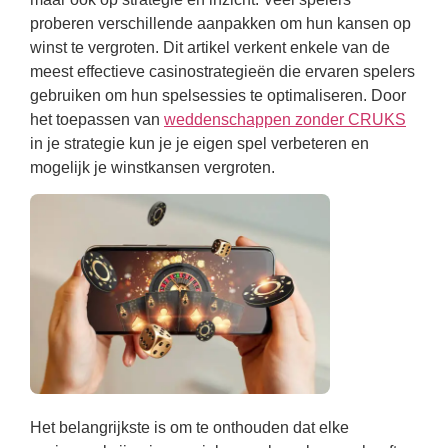
proberen verschillende aanpakken om hun kansen op
winst te vergroten. Dit artikel verkent enkele van de
meest effectieve casinostrategieën die ervaren spelers
gebruiken om hun spelsessies te optimaliseren. Door
het toepassen van
weddenschappen zonder CRUKS
in je strategie kun je je eigen spel verbeteren en
mogelijk je winstkansen vergroten.
Het belangrijkste is om te onthouden dat elke