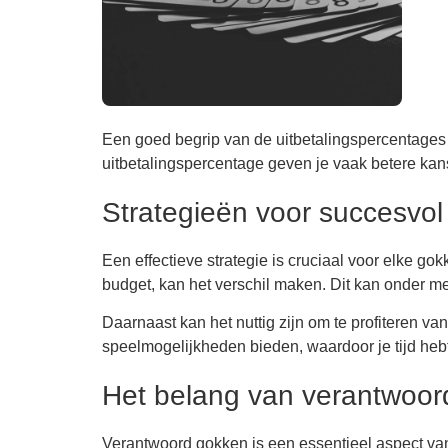
Een goed begrip van de uitbetalingspercentage
uitbetalingspercentage geven je vaak betere kans
Strategieën voor succesvo
Een effectieve strategie is cruciaal voor elke go
budget, kan het verschil maken. Dit kan onder mee
Daarnaast kan het nuttig zijn om te profiteren v
speelmogelijkheden bieden, waardoor je tijd hebt
Het belang van verantwoor
Verantwoord gokken is een essentieel aspect van 