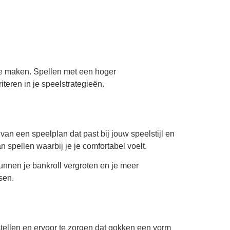
e maken. Spellen met een hoger
teren in je speelstrategieën.
van een speelplan dat past bij jouw speelstijl en
n spellen waarbij je je comfortabel voelt.
unnen je bankroll vergroten en je meer
sen.
stellen en ervoor te zorgen dat gokken een vorm