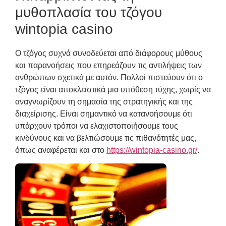
μυθοπλασία του τζόγου
wintopia casino
Ο τζόγος συχνά συνοδεύεται από διάφορους μύθους
και παρανοήσεις που επηρεάζουν τις αντιλήψεις των
ανθρώπων σχετικά με αυτόν. Πολλοί πιστεύουν ότι ο
τζόγος είναι αποκλειστικά μια υπόθεση τύχης, χωρίς να
αναγνωρίζουν τη σημασία της στρατηγικής και της
διαχείρισης. Είναι σημαντικό να κατανοήσουμε ότι
υπάρχουν τρόποι να ελαχιστοποιήσουμε τους
κινδύνους και να βελτιώσουμε τις πιθανότητές μας,
όπως αναφέρεται και στο
https://wintopia-casino.gr/
.