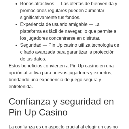
Bonos atractivos — Las ofertas de bienvenida y
promociones regulares pueden aumentar
significativamente tus fondos.
Experiencia de usuario amigable — La
plataforma es fácil de navegar, lo que permite a
los jugadores concentrarse en disfrutar.
Seguridad — Pin Up casino utiliza tecnología de
cifrado avanzada para garantizar la protección
de tus datos.
Estos beneficios convierten a Pin Up casino en una
opción atractiva para nuevos jugadores y expertos,
brindando una experiencia de juego segura y
entretenida.
Confianza y seguridad en
Pin Up Casino
La confianza es un aspecto crucial al elegir un casino