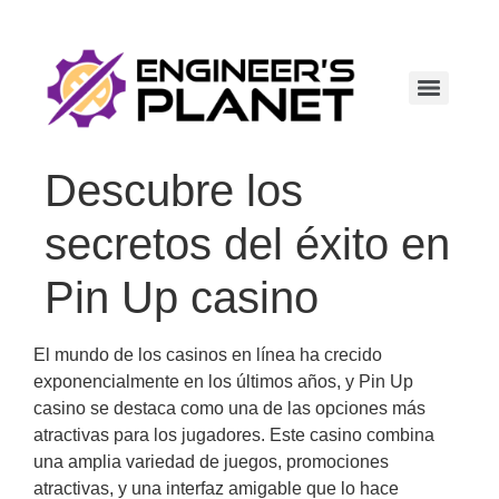
Descubre los
secretos del éxito en
Pin Up casino
El mundo de los casinos en línea ha crecido
exponencialmente en los últimos años, y Pin Up
casino se destaca como una de las opciones más
atractivas para los jugadores. Este casino combina
una amplia variedad de juegos, promociones
atractivas, y una interfaz amigable que lo hace