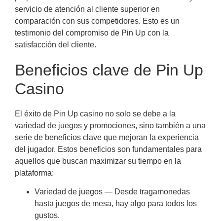
servicio de atención al cliente superior en
comparación con sus competidores. Esto es un
testimonio del compromiso de Pin Up con la
satisfacción del cliente.
Beneficios clave de Pin Up
Casino
El éxito de Pin Up casino no solo se debe a la
variedad de juegos y promociones, sino también a una
serie de beneficios clave que mejoran la experiencia
del jugador. Estos beneficios son fundamentales para
aquellos que buscan maximizar su tiempo en la
plataforma:
Variedad de juegos — Desde tragamonedas
hasta juegos de mesa, hay algo para todos los
gustos.