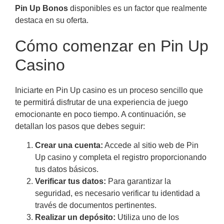
Pin Up Bonos
disponibles es un factor que realmente
destaca en su oferta.
Cómo comenzar en Pin Up
Casino
Iniciarte en Pin Up casino es un proceso sencillo que
te permitirá disfrutar de una experiencia de juego
emocionante en poco tiempo. A continuación, se
detallan los pasos que debes seguir:
Crear una cuenta:
Accede al sitio web de Pin
Up casino y completa el registro proporcionando
tus datos básicos.
Verificar tus datos:
Para garantizar la
seguridad, es necesario verificar tu identidad a
través de documentos pertinentes.
Realizar un depósito:
Utiliza uno de los