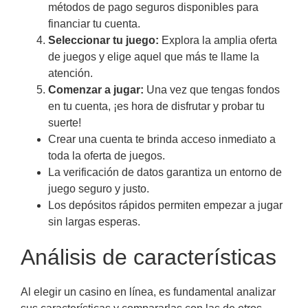
métodos de pago seguros disponibles para
financiar tu cuenta.
Seleccionar tu juego:
Explora la amplia oferta
de juegos y elige aquel que más te llame la
atención.
Comenzar a jugar:
Una vez que tengas fondos
en tu cuenta, ¡es hora de disfrutar y probar tu
suerte!
Crear una cuenta te brinda acceso inmediato a
toda la oferta de juegos.
La verificación de datos garantiza un entorno de
juego seguro y justo.
Los depósitos rápidos permiten empezar a jugar
sin largas esperas.
Análisis de características
Al elegir un casino en línea, es fundamental analizar