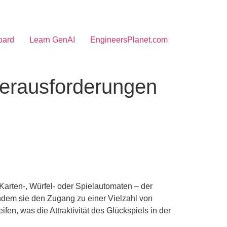
oard
Learn GenAI
EngineersPlanet.com
Herausforderungen
arten-, Würfel- oder Spielautomaten – der
 indem sie den Zugang zu einer Vielzahl von
fen, was die Attraktivität des Glückspiels in der