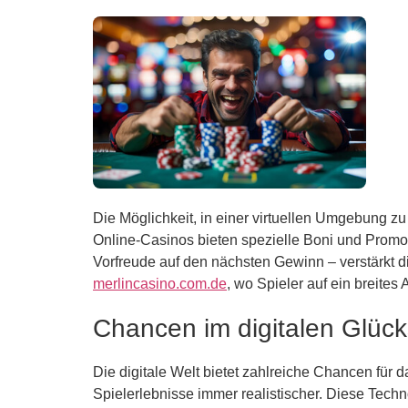
Die Möglichkeit, in einer virtuellen Umgebung z
Online-Casinos bieten spezielle Boni und Promoti
Vorfreude auf den nächsten Gewinn – verstärkt di
merlincasino.com.de
, wo Spieler auf ein breites
Chancen im digitalen Glück
Die digitale Welt bietet zahlreiche Chancen für d
Spielerlebnisse immer realistischer. Diese Tec