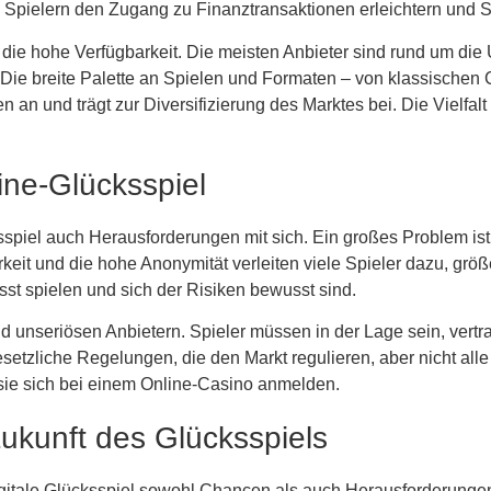
 Spielern den Zugang zu Finanztransaktionen erleichtern und S
st die hohe Verfügbarkeit. Die meisten Anbieter sind rund um die
Die breite Palette an Spielen und Formaten – von klassischen 
 an und trägt zur Diversifizierung des Marktes bei. Die Vielfal
ine-Glücksspiel
cksspiel auch Herausforderungen mit sich. Ein großes Problem ist 
keit und die hohe Anonymität verleiten viele Spieler dazu, grö
st spielen und sich der Risiken bewusst sind.
d unseriösen Anbietern. Spieler müssen in der Lage sein, vertr
esetzliche Regelungen, die den Markt regulieren, aber nicht alle
r sie sich bei einem Online-Casino anmelden.
Zukunft des Glücksspiels
gitale Glücksspiel sowohl Chancen als auch Herausforderungen