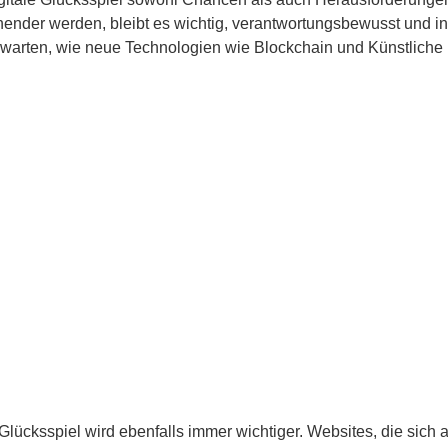
nder werden, bleibt es wichtig, verantwortungsbewusst und inf
uwarten, wie neue Technologien wie Blockchain und Künstliche 
Glücksspiel wird ebenfalls immer wichtiger. Websites, die sich 