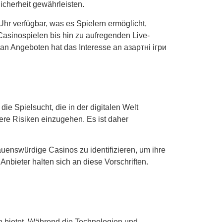
icherheit gewährleisten.
 Uhr verfügbar, was es Spielern ermöglicht,
Casinospielen bis hin zu aufregenden Live-
t an Angeboten hat das Interesse an азартні ігри
die Spielsucht, die in der digitalen Welt
ßere Risiken einzugehen. Es ist daher
auenswürdige Casinos zu identifizieren, um ihre
 Anbieter halten sich an diese Vorschriften.
 bietet. Während die Technologien und