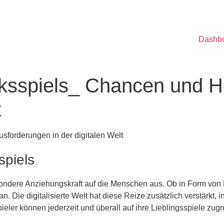
Dashb
cksspiels_ Chancen und 
t
forderungen in der digitalen Welt
spiels
ondere Anziehungskraft auf die Menschen aus. Ob in Form von K
n. Die digitalisierte Welt hat diese Reize zusätzlich verstärkt,
eler können jederzeit und überall auf ihre Lieblingsspiele zugrei