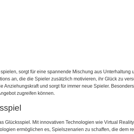
u spielen, sorgt für eine spannende Mischung aus Unterhaltung u
ons an, die die Spieler zusätzlich motivieren, ihr Glück zu ve
e Anziehungskraft und sorgt für immer neue Spieler. Besonders 
 Angebot zugreifen können.
sspiel
as Glücksspiel. Mit innovativen Technologien wie Virtual Realit
hnologien ermöglichen es, Spielszenarien zu schaffen, die de