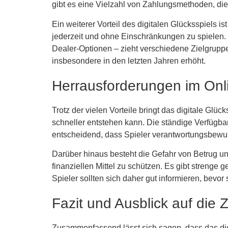
gibt es eine Vielzahl von Zahlungsmethoden, die
Ein weiterer Vorteil des digitalen Glücksspiels i
jederzeit und ohne Einschränkungen zu spielen. 
Dealer-Optionen – zieht verschiedene Zielgruppen
insbesondere in den letzten Jahren erhöht.
Herrausforderungen im Onl
Trotz der vielen Vorteile bringt das digitale Glü
schneller entstehen kann. Die ständige Verfügbar
entscheidend, dass Spieler verantwortungsbewus
Darüber hinaus besteht die Gefahr von Betrug un
finanziellen Mittel zu schützen. Es gibt strenge g
Spieler sollten sich daher gut informieren, bevo
Fazit und Ausblick auf die 
Zusammenfassend lässt sich sagen, dass das di