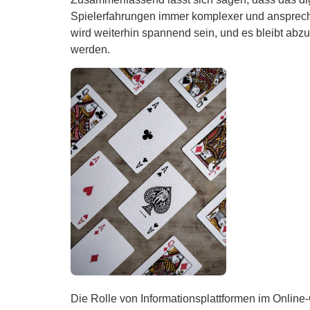
Spielerfahrungen immer komplexer und anspreche
wird weiterhin spannend sein, und es bleibt abz
werden.
Die Rolle von Informationsplattformen im Online-