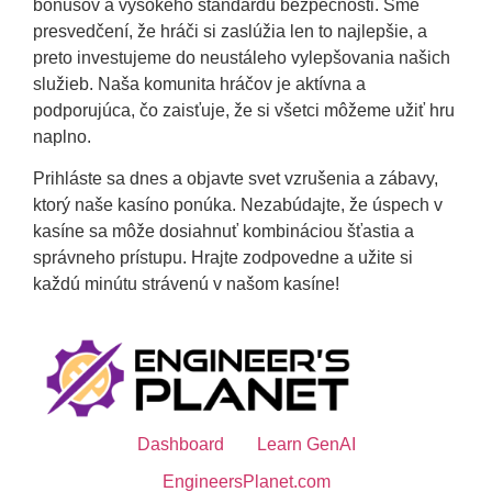
bonusov a vysokého štandardu bezpečnosti. Sme
presvedčení, že hráči si zaslúžia len to najlepšie, a
preto investujeme do neustáleho vylepšovania našich
služieb. Naša komunita hráčov je aktívna a
podporujúca, čo zaisťuje, že si všetci môžeme užiť hru
naplno.
Prihláste sa dnes a objavte svet vzrušenia a zábavy,
ktorý naše kasíno ponúka. Nezabúdajte, že úspech v
kasíne sa môže dosiahnuť kombináciou šťastia a
správneho prístupu. Hrajte zodpovedne a užite si
každú minútu strávenú v našom kasíne!
Dashboard
Learn GenAI
EngineersPlanet.com