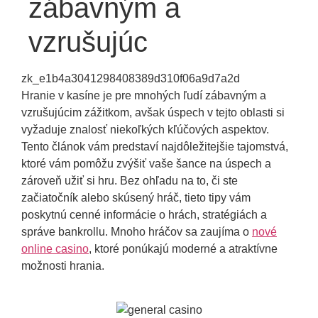
zábavným a
vzrušujúc
zk_e1b4a3041298408389d310f06a9d7a2d
Hranie v kasíne je pre mnohých ľudí zábavným a
vzrušujúcim zážitkom, avšak úspech v tejto oblasti si
vyžaduje znalosť niekoľkých kľúčových aspektov.
Tento článok vám predstaví najdôležitejšie tajomstvá,
ktoré vám pomôžu zvýšiť vaše šance na úspech a
zároveň užiť si hru. Bez ohľadu na to, či ste
začiatočník alebo skúsený hráč, tieto tipy vám
poskytnú cenné informácie o hrách, stratégiách a
správe bankrollu. Mnoho hráčov sa zaujíma o
nové
online casino
, ktoré ponúkajú moderné a atraktívne
možnosti hrania.