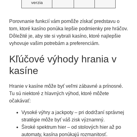
verzia
Porovnanie funkcií vám pomôže získať predstavu o
tom, ktoré kasíno ponúka lepšie podmienky pre hráčov.
Dôležité je, aby ste si vybrali kasíno, ktoré najlepšie
vyhovuje vašim potrebám a preferenciám.
Kľúčové výhody hrania v
kasíne
Hranie v kasíne môže byť veľmi zábavné a prínosné.
Tu sú niektoré z hlavných výhod, ktoré môžete
očakávať:
Vysoké výhry a jackpoty – pri dodržaní správnej
stratégie môže byť váš zisk významný.
Široké spektrum hier – od stolových hier až po
automaty, kasína ponúkajú rozmanitosť.