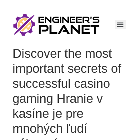
Discover the most
important secrets of
successful casino
gaming Hranie v
kasíne je pre
mnohých ľudí