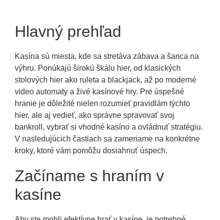
Hlavný prehľad
Kasína sú miesta, kde sa stretáva zábava a šanca na
výhru. Ponúkajú širokú škálu hier, od klasických
stolových hier ako ruleta a blackjack, až po moderné
video automaty a živé kasínové hry. Pre úspešné
hranie je dôležité nielen rozumieť pravidlám týchto
hier, ale aj vedieť, ako správne spravovať svoj
bankroll, vybrať si vhodné kasíno a ovládnuť stratégiu.
V nasledujúcich častiach sa zameriame na konkrétne
kroky, ktoré vám pomôžu dosiahnuť úspech.
Začíname s hraním v
kasíne
Aby ste mohli efektívne hrať v kasíne, je potrebné