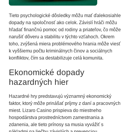
Tieto psychologické dôsledky môžu mať ďalekosiahle
dopady na spoločnosť ako celok. Závislí hráči môžu
hľadať finančnú pomoc od rodiny a priateľov, čo môže
narušiť dôveru a stabilitu v týchto vzťahoch. Okrem
toho, zvýšená miera problémového hrania môže viesť
k vyššiemu počtu kriminálnych činov a sociálnych
konfliktov, čím sa destabilizuje celá komunita.
Ekonomické dopady
hazardných hier
Hazardné hry predstavujú významný ekonomický
faktor, ktorý môže prinášať príjmy z daní a pracovných
miest. Lizaro Casino prispieva do miestneho
hospodárstva prostredníctvom zamestnania a
zdanenia, ale tieto prínosy sa musia vyvážiť s
nákladmi na liečbu závislých a prevenciou