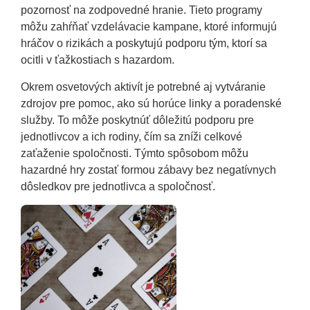
pozornosť na zodpovedné hranie. Tieto programy
môžu zahŕňať vzdelávacie kampane, ktoré informujú
hráčov o rizikách a poskytujú podporu tým, ktorí sa
ocitli v ťažkostiach s hazardom.
Okrem osvetových aktivít je potrebné aj vytváranie
zdrojov pre pomoc, ako sú horúce linky a poradenské
služby. To môže poskytnúť dôležitú podporu pre
jednotlivcov a ich rodiny, čím sa zníži celkové
zaťaženie spoločnosti. Týmto spôsobom môžu
hazardné hry zostať formou zábavy bez negatívnych
dôsledkov pre jednotlivca a spoločnosť.