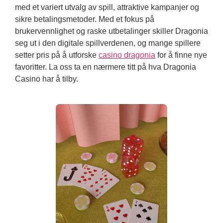
med et variert utvalg av spill, attraktive kampanjer og
sikre betalingsmetoder. Med et fokus på
brukervennlighet og raske utbetalinger skiller Dragonia
seg ut i den digitale spillverdenen, og mange spillere
setter pris på å utforske
casino dragonia
for å finne nye
favoritter. La oss ta en nærmere titt på hva Dragonia
Casino har å tilby.