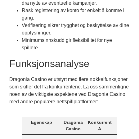
dra nytte av eventuelle kampanjer.
Rask registrering av konto for enkelt å komme i
gang.
Verifisering sikrer trygghet og beskyttelse av dine
opplysninger.
Minimumsinnskudd gir fleksibilitet for nye
spillere.
Funksjonsanalyse
Dragonia Casino er utstyrt med flere nøkkelfunksjoner
som skiller det fra konkurrentene. La oss sammenligne
noen av de viktigste aspektene ved Dragonia Casino
med andre populære nettspillplattformer:
Egenskap
Dragonia
Konkurrent
Konkurren
Casino
A
B