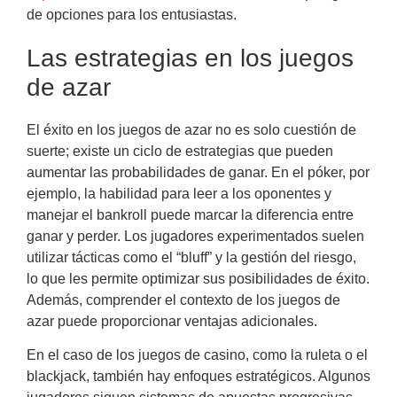
de opciones para los entusiastas.
Las estrategias en los juegos
de azar
El éxito en los juegos de azar no es solo cuestión de
suerte; existe un ciclo de estrategias que pueden
aumentar las probabilidades de ganar. En el póker, por
ejemplo, la habilidad para leer a los oponentes y
manejar el bankroll puede marcar la diferencia entre
ganar y perder. Los jugadores experimentados suelen
utilizar tácticas como el “bluff” y la gestión del riesgo,
lo que les permite optimizar sus posibilidades de éxito.
Además, comprender el contexto de los juegos de
azar puede proporcionar ventajas adicionales.
En el caso de los juegos de casino, como la ruleta o el
blackjack, también hay enfoques estratégicos. Algunos