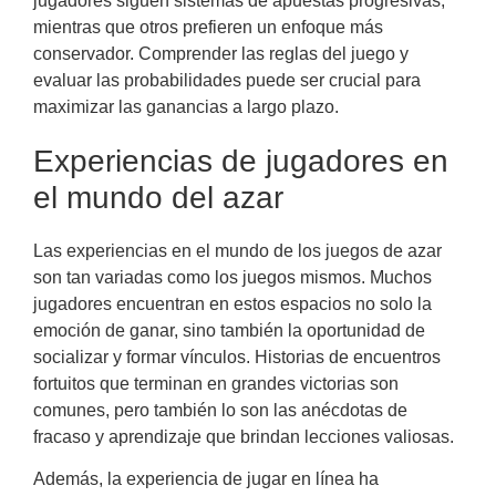
jugadores siguen sistemas de apuestas progresivas,
mientras que otros prefieren un enfoque más
conservador. Comprender las reglas del juego y
evaluar las probabilidades puede ser crucial para
maximizar las ganancias a largo plazo.
Experiencias de jugadores en
el mundo del azar
Las experiencias en el mundo de los juegos de azar
son tan variadas como los juegos mismos. Muchos
jugadores encuentran en estos espacios no solo la
emoción de ganar, sino también la oportunidad de
socializar y formar vínculos. Historias de encuentros
fortuitos que terminan en grandes victorias son
comunes, pero también lo son las anécdotas de
fracaso y aprendizaje que brindan lecciones valiosas.
Además, la experiencia de jugar en línea ha