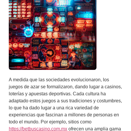
A medida que las sociedades evolucionaron, los
juegos de azar se formalizaron, dando lugar a casinos,
loterías y apuestas deportivas. Cada cultura ha
adaptado estos juegos a sus tradiciones y costumbres,
lo que ha dado lugar a una rica variedad de
experiencias que fascinan a millones de personas en
todo el mundo. Por ejemplo, sitios como
https://betbuscasino.com.mx
ofrecen una amplia gama