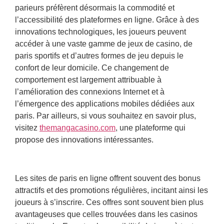
parieurs préfèrent désormais la commodité et
l’accessibilité des plateformes en ligne. Grâce à des
innovations technologiques, les joueurs peuvent
accéder à une vaste gamme de jeux de casino, de
paris sportifs et d’autres formes de jeu depuis le
confort de leur domicile. Ce changement de
comportement est largement attribuable à
l’amélioration des connexions Internet et à
l’émergence des applications mobiles dédiées aux
paris. Par ailleurs, si vous souhaitez en savoir plus,
visitez
themangacasino.com
, une plateforme qui
propose des innovations intéressantes.
Les sites de paris en ligne offrent souvent des bonus
attractifs et des promotions régulières, incitant ainsi les
joueurs à s’inscrire. Ces offres sont souvent bien plus
avantageuses que celles trouvées dans les casinos