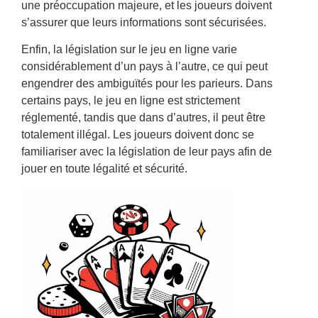
une préoccupation majeure, et les joueurs doivent
s’assurer que leurs informations sont sécurisées.
Enfin, la législation sur le jeu en ligne varie
considérablement d’un pays à l’autre, ce qui peut
engendrer des ambiguïtés pour les parieurs. Dans
certains pays, le jeu en ligne est strictement
réglementé, tandis que dans d’autres, il peut être
totalement illégal. Les joueurs doivent donc se
familiariser avec la législation de leur pays afin de
jouer en toute légalité et sécurité.