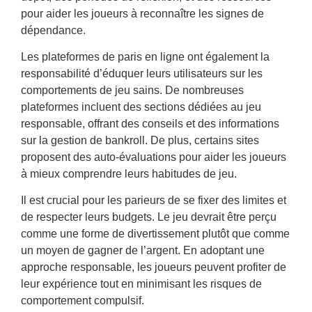
pour aider les joueurs à reconnaître les signes de
dépendance.
Les plateformes de paris en ligne ont également la
responsabilité d’éduquer leurs utilisateurs sur les
comportements de jeu sains. De nombreuses
plateformes incluent des sections dédiées au jeu
responsable, offrant des conseils et des informations
sur la gestion de bankroll. De plus, certains sites
proposent des auto-évaluations pour aider les joueurs
à mieux comprendre leurs habitudes de jeu.
Il est crucial pour les parieurs de se fixer des limites et
de respecter leurs budgets. Le jeu devrait être perçu
comme une forme de divertissement plutôt que comme
un moyen de gagner de l’argent. En adoptant une
approche responsable, les joueurs peuvent profiter de
leur expérience tout en minimisant les risques de
comportement compulsif.