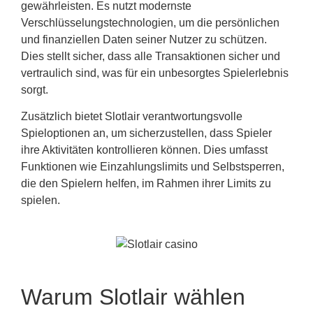
gewährleisten. Es nutzt modernste
Verschlüsselungstechnologien, um die persönlichen
und finanziellen Daten seiner Nutzer zu schützen.
Dies stellt sicher, dass alle Transaktionen sicher und
vertraulich sind, was für ein unbesorgtes Spielerlebnis
sorgt.
Zusätzlich bietet Slotlair verantwortungsvolle
Spieloptionen an, um sicherzustellen, dass Spieler
ihre Aktivitäten kontrollieren können. Dies umfasst
Funktionen wie Einzahlungslimits und Selbstsperren,
die den Spielern helfen, im Rahmen ihrer Limits zu
spielen.
Warum Slotlair wählen