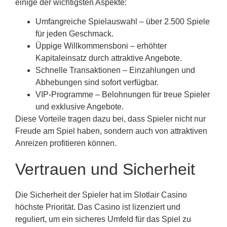
einige der wichtigsten Aspekte:
Umfangreiche Spielauswahl – über 2.500 Spiele
für jeden Geschmack.
Üppige Willkommensboni – erhöhter
Kapitaleinsatz durch attraktive Angebote.
Schnelle Transaktionen – Einzahlungen und
Abhebungen sind sofort verfügbar.
VIP-Programme – Belohnungen für treue Spieler
und exklusive Angebote.
Diese Vorteile tragen dazu bei, dass Spieler nicht nur
Freude am Spiel haben, sondern auch von attraktiven
Anreizen profitieren können.
Vertrauen und Sicherheit
Die Sicherheit der Spieler hat im Slotlair Casino
höchste Priorität. Das Casino ist lizenziert und
reguliert, um ein sicheres Umfeld für das Spiel zu