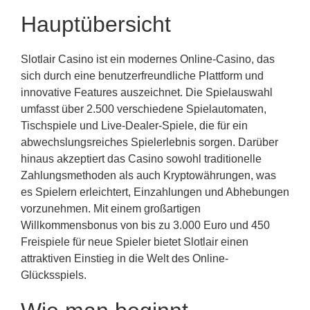
Hauptübersicht
Slotlair Casino ist ein modernes Online-Casino, das
sich durch eine benutzerfreundliche Plattform und
innovative Features auszeichnet. Die Spielauswahl
umfasst über 2.500 verschiedene Spielautomaten,
Tischspiele und Live-Dealer-Spiele, die für ein
abwechslungsreiches Spielerlebnis sorgen. Darüber
hinaus akzeptiert das Casino sowohl traditionelle
Zahlungsmethoden als auch Kryptowährungen, was
es Spielern erleichtert, Einzahlungen und Abhebungen
vorzunehmen. Mit einem großartigen
Willkommensbonus von bis zu 3.000 Euro und 450
Freispiele für neue Spieler bietet Slotlair einen
attraktiven Einstieg in die Welt des Online-
Glücksspiels.