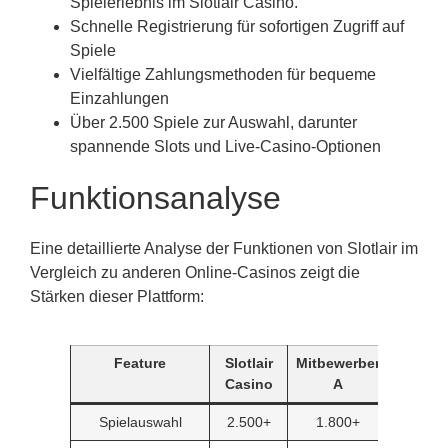
Spielerlebnis im Slotlair Casino.
Schnelle Registrierung für sofortigen Zugriff auf
Spiele
Vielfältige Zahlungsmethoden für bequeme
Einzahlungen
Über 2.500 Spiele zur Auswahl, darunter
spannende Slots und Live-Casino-Optionen
Funktionsanalyse
Eine detaillierte Analyse der Funktionen von Slotlair im
Vergleich zu anderen Online-Casinos zeigt die
Stärken dieser Plattform:
Feature
Slotlair
Mitbewerber
Mitbew
Casino
A
B
Spielauswahl
2.500+
1.800+
2.20