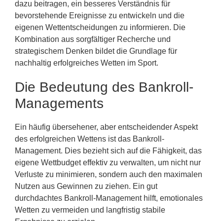
dazu beitragen, ein besseres Verständnis für
bevorstehende Ereignisse zu entwickeln und die
eigenen Wettentscheidungen zu informieren. Die
Kombination aus sorgfältiger Recherche und
strategischem Denken bildet die Grundlage für
nachhaltig erfolgreiches Wetten im Sport.
Die Bedeutung des Bankroll-
Managements
Ein häufig übersehener, aber entscheidender Aspekt
des erfolgreichen Wettens ist das Bankroll-
Management. Dies bezieht sich auf die Fähigkeit, das
eigene Wettbudget effektiv zu verwalten, um nicht nur
Verluste zu minimieren, sondern auch den maximalen
Nutzen aus Gewinnen zu ziehen. Ein gut
durchdachtes Bankroll-Management hilft, emotionales
Wetten zu vermeiden und langfristig stabile