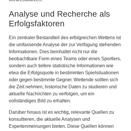
Analyse und Recherche als
Erfolgsfaktoren
Ein zentraler Bestandteil des erfolgreichen Wettens ist
die umfassende Analyse der zur Verfügung stehenden
Informationen. Dies beinhaltet nicht nur die
beobachtbare Form eines Teams oder eines Sportlers,
sondern auch tiefere statistische Informationen wie
etwa die Erfolgsquote in bestimmten Spielsituationen
oder gegen bestimmte Gegner. Wettende sollten sich
die Zeit nehmen, historische Daten zu studieren und
aktuelle Nachrichten zu verfolgen, um ein
vollständiges Bild zu erhalten.
Darüber hinaus ist es wichtig, relevante Quellen zu
konsultieren, die aktuelle Analysen und
Expertenmeinungen bieten. Diese Quellen können