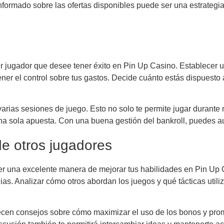
nformado sobre las ofertas disponibles puede ser una estrategi
ier jugador que desee tener éxito en Pin Up Casino. Establecer 
ener el control sobre tus gastos. Decide cuánto estás dispuesto
arias sesiones de juego. Esto no solo te permite jugar durante
una sola apuesta. Con una buena gestión del bankroll, puedes au
de otros jugadores
er una excelente manera de mejorar tus habilidades en Pin Up
ias. Analizar cómo otros abordan los juegos y qué tácticas uti
en consejos sobre cómo maximizar el uso de los bonos y promo