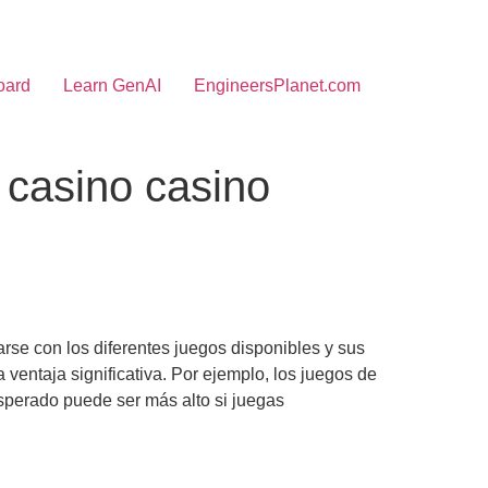
oard
Learn GenAI
EngineersPlanet.com
 casino casino
rse con los diferentes juegos disponibles y sus
entaja significativa. Por ejemplo, los juegos de
sperado puede ser más alto si juegas