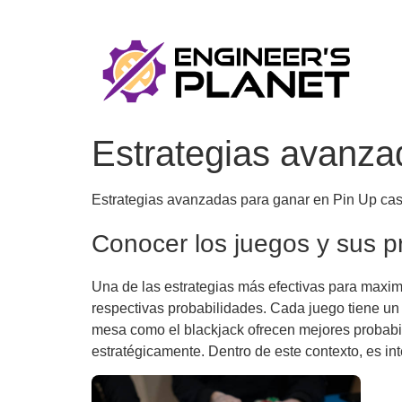
Estrategias avanza
Estrategias avanzadas para ganar en Pin Up cas
Conocer los juegos y sus p
Una de las estrategias más efectivas para maximi
respectivas probabilidades. Cada juego tiene un
mesa como el blackjack ofrecen mejores probabil
estratégicamente. Dentro de este contexto, es in