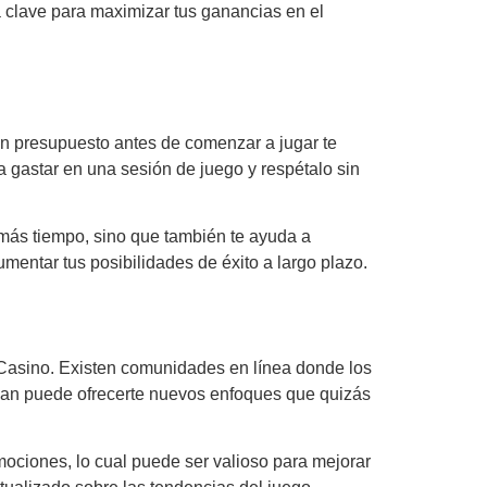
a clave para maximizar tus ganancias en el
un presupuesto antes de comenzar a jugar te
 a gastar en una sesión de juego y respétalo sin
 más tiempo, sino que también te ayuda a
mentar tus posibilidades de éxito a largo plazo.
 Casino. Existen comunidades en línea donde los
lizan puede ofrecerte nuevos enfoques que quizás
ciones, lo cual puede ser valioso para mejorar