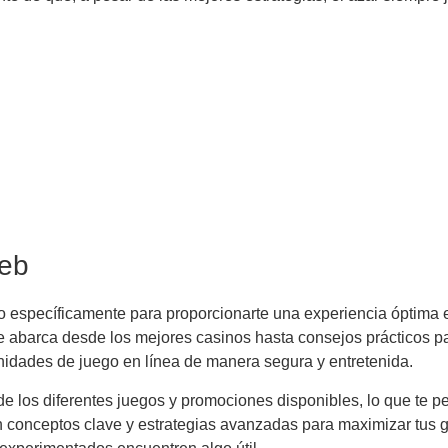
web
o específicamente para proporcionarte una experiencia óptima e
abarca desde los mejores casinos hasta consejos prácticos pa
unidades de juego en línea de manera segura y entretenida.
 de los diferentes juegos y promociones disponibles, lo que te 
 conceptos clave y estrategias avanzadas para maximizar tus ga