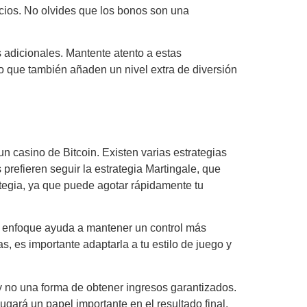
ficios. No olvides que los bonos son una
adicionales. Mantente atento a estas
no que también añaden un nivel extra de diversión
 casino de Bitcoin. Existen varias estrategias
prefieren seguir la estrategia Martingale, que
ategia, ya que puede agotar rápidamente tu
e enfoque ayuda a mantener un control más
s, es importante adaptarla a tu estilo de juego y
 y no una forma de obtener ingresos garantizados.
gará un papel importante en el resultado final.