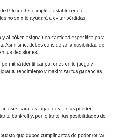
de Bitcoin. Esto implica establecer un
dos no solo te ayudará a evitar pérdidas
a y al póker, asigna una cantidad específica para
ca. Asimismo, debes considerar la posibilidad de
en tus decisiones.
ermitirá identificar patrones en tu juego y
jorar tu rendimiento y maximizar tus ganancias
ficiosos para los jugadores. Estos pueden
r tu bankroll y, por lo tanto, tus posibilidades de
puesta que debes cumplir antes de poder retirar