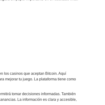
n los casinos que aceptan Bitcoin. Aquí
ra mejorar tu juego. La plataforma tiene como
permitirá tomar decisiones informadas. También
nancias. La información es clara y accesible,