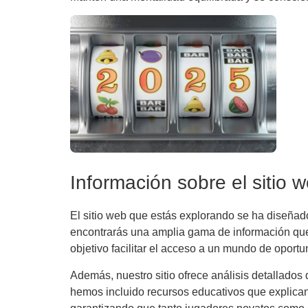
Información sobre el sitio 
El sitio web que estás explorando se ha diseñad
encontrarás una amplia gama de información que 
objetivo facilitar el acceso a un mundo de oport
Además, nuestro sitio ofrece análisis detallados
hemos incluido recursos educativos que explican