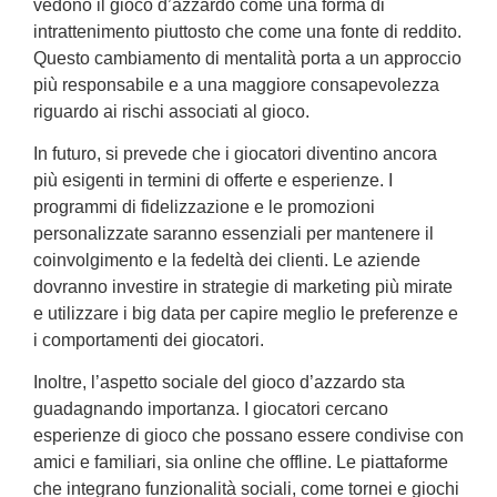
vedono il gioco d’azzardo come una forma di
intrattenimento piuttosto che come una fonte di reddito.
Questo cambiamento di mentalità porta a un approccio
più responsabile e a una maggiore consapevolezza
riguardo ai rischi associati al gioco.
In futuro, si prevede che i giocatori diventino ancora
più esigenti in termini di offerte e esperienze. I
programmi di fidelizzazione e le promozioni
personalizzate saranno essenziali per mantenere il
coinvolgimento e la fedeltà dei clienti. Le aziende
dovranno investire in strategie di marketing più mirate
e utilizzare i big data per capire meglio le preferenze e
i comportamenti dei giocatori.
Inoltre, l’aspetto sociale del gioco d’azzardo sta
guadagnando importanza. I giocatori cercano
esperienze di gioco che possano essere condivise con
amici e familiari, sia online che offline. Le piattaforme
che integrano funzionalità sociali, come tornei e giochi