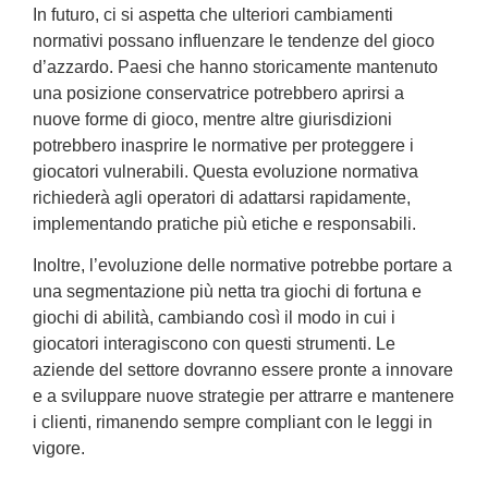
In futuro, ci si aspetta che ulteriori cambiamenti
normativi possano influenzare le tendenze del gioco
d’azzardo. Paesi che hanno storicamente mantenuto
una posizione conservatrice potrebbero aprirsi a
nuove forme di gioco, mentre altre giurisdizioni
potrebbero inasprire le normative per proteggere i
giocatori vulnerabili. Questa evoluzione normativa
richiederà agli operatori di adattarsi rapidamente,
implementando pratiche più etiche e responsabili.
Inoltre, l’evoluzione delle normative potrebbe portare a
una segmentazione più netta tra giochi di fortuna e
giochi di abilità, cambiando così il modo in cui i
giocatori interagiscono con questi strumenti. Le
aziende del settore dovranno essere pronte a innovare
e a sviluppare nuove strategie per attrarre e mantenere
i clienti, rimanendo sempre compliant con le leggi in
vigore.