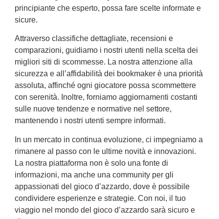
principiante che esperto, possa fare scelte informate e
sicure.
Attraverso classifiche dettagliate, recensioni e
comparazioni, guidiamo i nostri utenti nella scelta dei
migliori siti di scommesse. La nostra attenzione alla
sicurezza e all’affidabilità dei bookmaker è una priorità
assoluta, affinché ogni giocatore possa scommettere
con serenità. Inoltre, forniamo aggiornamenti costanti
sulle nuove tendenze e normative nel settore,
mantenendo i nostri utenti sempre informati.
In un mercato in continua evoluzione, ci impegniamo a
rimanere al passo con le ultime novità e innovazioni.
La nostra piattaforma non è solo una fonte di
informazioni, ma anche una community per gli
appassionati del gioco d’azzardo, dove è possibile
condividere esperienze e strategie. Con noi, il tuo
viaggio nel mondo del gioco d’azzardo sarà sicuro e