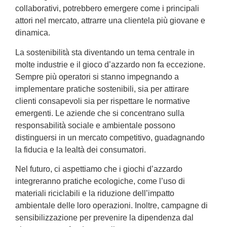
collaborativi, potrebbero emergere come i principali
attori nel mercato, attrarre una clientela più giovane e
dinamica.
La sostenibilità sta diventando un tema centrale in
molte industrie e il gioco d’azzardo non fa eccezione.
Sempre più operatori si stanno impegnando a
implementare pratiche sostenibili, sia per attirare
clienti consapevoli sia per rispettare le normative
emergenti. Le aziende che si concentrano sulla
responsabilità sociale e ambientale possono
distinguersi in un mercato competitivo, guadagnando
la fiducia e la lealtà dei consumatori.
Nel futuro, ci aspettiamo che i giochi d’azzardo
integreranno pratiche ecologiche, come l’uso di
materiali riciclabili e la riduzione dell’impatto
ambientale delle loro operazioni. Inoltre, campagne di
sensibilizzazione per prevenire la dipendenza dal