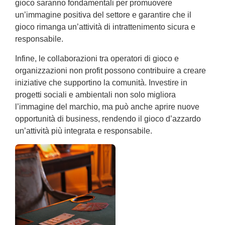
gioco saranno fondamentali per promuovere
un’immagine positiva del settore e garantire che il
gioco rimanga un’attività di intrattenimento sicura e
responsabile.
Infine, le collaborazioni tra operatori di gioco e
organizzazioni non profit possono contribuire a creare
iniziative che supportino la comunità. Investire in
progetti sociali e ambientali non solo migliora
l’immagine del marchio, ma può anche aprire nuove
opportunità di business, rendendo il gioco d’azzardo
un’attività più integrata e responsabile.