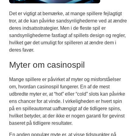
Det er vigtigt at bemærke, at mange spillere fejlagtigt
tror, at de kan påvirke sandsynlighederne ved at ændre
deres indsatsstrategier. Men i de fleste spil er
sandsynlighederne fastlagt af spillets design og regler,
hvilket gør det umuligt for spilleren at ændre dem i
deres favør.
Myter om casinospil
Mange spillere er påvirket af myter og misforståelser
om, hvordan casinospil fungerer. En af de mest
udbredte myter er, at “hot” eller “cold” slots kan påvirke
ens chancer for at vinde. I virkeligheden er hvert spin
på en spilleautomat uafhængigt af de tidligere spins,
hvilket betyder, at der ikke er nogen garanti for gevinst
baseret på tidligere resultater.
En anden populær myte er, at visse tidspunkter på