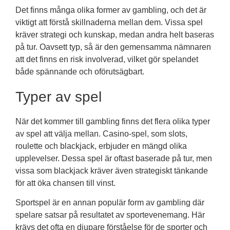
Det finns många olika former av gambling, och det är
viktigt att förstå skillnaderna mellan dem. Vissa spel
kräver strategi och kunskap, medan andra helt baseras
på tur. Oavsett typ, så är den gemensamma nämnaren
att det finns en risk involverad, vilket gör spelandet
både spännande och oförutsägbart.
Typer av spel
När det kommer till gambling finns det flera olika typer
av spel att välja mellan. Casino-spel, som slots,
roulette och blackjack, erbjuder en mängd olika
upplevelser. Dessa spel är oftast baserade på tur, men
vissa som blackjack kräver även strategiskt tänkande
för att öka chansen till vinst.
Sportspel är en annan populär form av gambling där
spelare satsar på resultatet av sportevenemang. Här
krävs det ofta en djupare förståelse för de sporter och