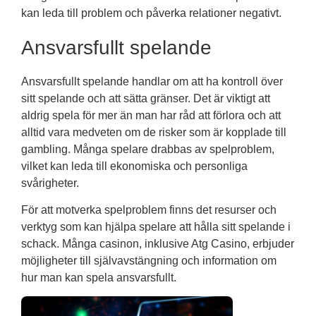
kan leda till problem och påverka relationer negativt.
Ansvarsfullt spelande
Ansvarsfullt spelande handlar om att ha kontroll över
sitt spelande och att sätta gränser. Det är viktigt att
aldrig spela för mer än man har råd att förlora och att
alltid vara medveten om de risker som är kopplade till
gambling. Många spelare drabbas av spelproblem,
vilket kan leda till ekonomiska och personliga
svårigheter.
För att motverka spelproblem finns det resurser och
verktyg som kan hjälpa spelare att hålla sitt spelande i
schack. Många casinon, inklusive Atg Casino, erbjuder
möjligheter till självavstängning och information om
hur man kan spela ansvarsfullt.