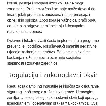
koristi, postoje i socijalni rizici koji se ne mogu
zanemariti. Problematično kockanje može dovesti do
financijskih problema, emocionalnih poremećaja i
obiteljskih sukoba. Zbog toga je važno da igrači budu
educirani o odgovornom kockanju i dostupnim
resursima za pomoć.
Državne i lokalne vlasti često implementiraju programe
prevencije i podrške, pokušavajući smanjiti negativne
utjecaje kockanja na društvo. Edukacija o rizicima
kockanja može pomoći u očuvanju socijalne
stabilnosti i zdravlja zajednice.
Regulacija i zakonodavni okvir
Regulacija gambling industrije je ključna za osiguranje
sigurnog i poštenog okruženja za igrače. U mnogim
zemljama postoji strogi zakonodavni okvir koji upravlja
licenciranjem i operativnim praksama kockarnica. Ovaj