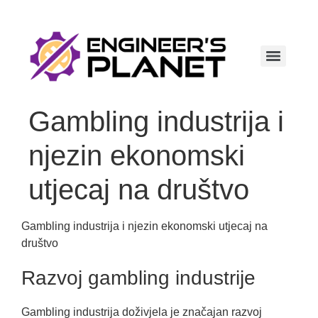
Gambling industrija i
njezin ekonomski
utjecaj na društvo
Gambling industrija i njezin ekonomski utjecaj na
društvo
Razvoj gambling industrije
Gambling industrija doživjela je značajan razvoj