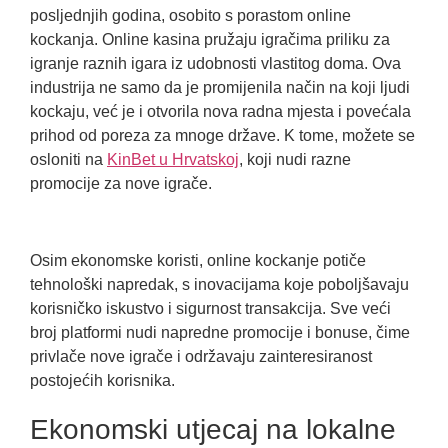
posljednjih godina, osobito s porastom online
kockanja. Online kasina pružaju igračima priliku za
igranje raznih igara iz udobnosti vlastitog doma. Ova
industrija ne samo da je promijenila način na koji ljudi
kockaju, već je i otvorila nova radna mjesta i povećala
prihod od poreza za mnoge države. K tome, možete se
osloniti na
KinBet u Hrvatskoj
, koji nudi razne
promocije za nove igrače.
Osim ekonomske koristi, online kockanje potiče
tehnološki napredak, s inovacijama koje poboljšavaju
korisničko iskustvo i sigurnost transakcija. Sve veći
broj platformi nudi napredne promocije i bonuse, čime
privlače nove igrače i održavaju zainteresiranost
postojećih korisnika.
Ekonomski utjecaj na lokalne