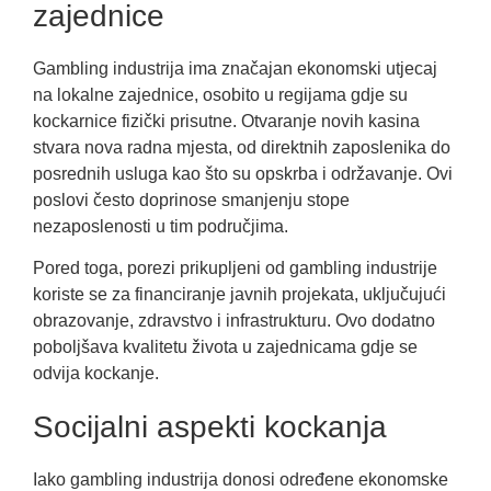
zajednice
Gambling industrija ima značajan ekonomski utjecaj
na lokalne zajednice, osobito u regijama gdje su
kockarnice fizički prisutne. Otvaranje novih kasina
stvara nova radna mjesta, od direktnih zaposlenika do
posrednih usluga kao što su opskrba i održavanje. Ovi
poslovi često doprinose smanjenju stope
nezaposlenosti u tim područjima.
Pored toga, porezi prikupljeni od gambling industrije
koriste se za financiranje javnih projekata, uključujući
obrazovanje, zdravstvo i infrastrukturu. Ovo dodatno
poboljšava kvalitetu života u zajednicama gdje se
odvija kockanje.
Socijalni aspekti kockanja
Iako gambling industrija donosi određene ekonomske