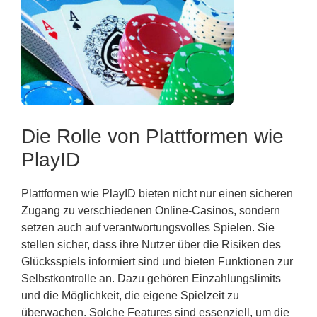
Die Rolle von Plattformen wie
PlayID
Plattformen wie PlayID bieten nicht nur einen sicheren
Zugang zu verschiedenen Online-Casinos, sondern
setzen auch auf verantwortungsvolles Spielen. Sie
stellen sicher, dass ihre Nutzer über die Risiken des
Glücksspiels informiert sind und bieten Funktionen zur
Selbstkontrolle an. Dazu gehören Einzahlungslimits
und die Möglichkeit, die eigene Spielzeit zu
überwachen. Solche Features sind essenziell, um die