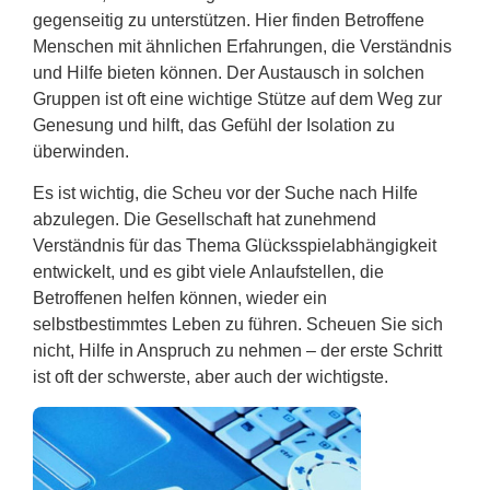
gegenseitig zu unterstützen. Hier finden Betroffene
Menschen mit ähnlichen Erfahrungen, die Verständnis
und Hilfe bieten können. Der Austausch in solchen
Gruppen ist oft eine wichtige Stütze auf dem Weg zur
Genesung und hilft, das Gefühl der Isolation zu
überwinden.
Es ist wichtig, die Scheu vor der Suche nach Hilfe
abzulegen. Die Gesellschaft hat zunehmend
Verständnis für das Thema Glücksspielabhängigkeit
entwickelt, und es gibt viele Anlaufstellen, die
Betroffenen helfen können, wieder ein
selbstbestimmtes Leben zu führen. Scheuen Sie sich
nicht, Hilfe in Anspruch zu nehmen – der erste Schritt
ist oft der schwerste, aber auch der wichtigste.