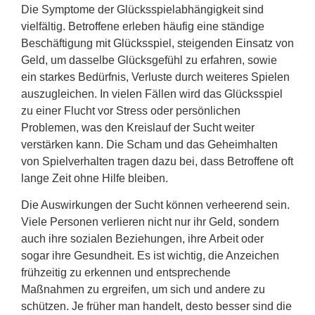
Die Symptome der Glücksspielabhängigkeit sind
vielfältig. Betroffene erleben häufig eine ständige
Beschäftigung mit Glücksspiel, steigenden Einsatz von
Geld, um dasselbe Glücksgefühl zu erfahren, sowie
ein starkes Bedürfnis, Verluste durch weiteres Spielen
auszugleichen. In vielen Fällen wird das Glücksspiel
zu einer Flucht vor Stress oder persönlichen
Problemen, was den Kreislauf der Sucht weiter
verstärken kann. Die Scham und das Geheimhalten
von Spielverhalten tragen dazu bei, dass Betroffene oft
lange Zeit ohne Hilfe bleiben.
Die Auswirkungen der Sucht können verheerend sein.
Viele Personen verlieren nicht nur ihr Geld, sondern
auch ihre sozialen Beziehungen, ihre Arbeit oder
sogar ihre Gesundheit. Es ist wichtig, die Anzeichen
frühzeitig zu erkennen und entsprechende
Maßnahmen zu ergreifen, um sich und andere zu
schützen. Je früher man handelt, desto besser sind die