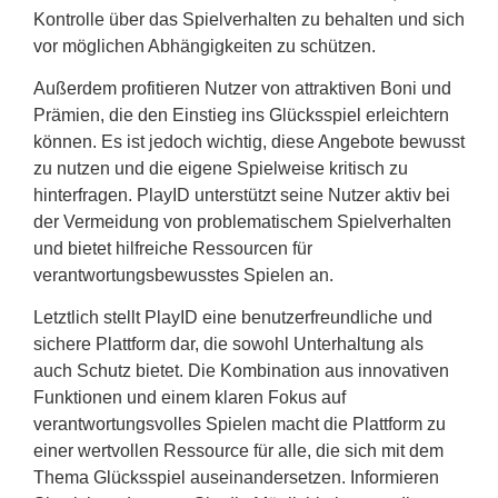
Kontrolle über das Spielverhalten zu behalten und sich
vor möglichen Abhängigkeiten zu schützen.
Außerdem profitieren Nutzer von attraktiven Boni und
Prämien, die den Einstieg ins Glücksspiel erleichtern
können. Es ist jedoch wichtig, diese Angebote bewusst
zu nutzen und die eigene Spielweise kritisch zu
hinterfragen. PlayID unterstützt seine Nutzer aktiv bei
der Vermeidung von problematischem Spielverhalten
und bietet hilfreiche Ressourcen für
verantwortungsbewusstes Spielen an.
Letztlich stellt PlayID eine benutzerfreundliche und
sichere Plattform dar, die sowohl Unterhaltung als
auch Schutz bietet. Die Kombination aus innovativen
Funktionen und einem klaren Fokus auf
verantwortungsvolles Spielen macht die Plattform zu
einer wertvollen Ressource für alle, die sich mit dem
Thema Glücksspiel auseinandersetzen. Informieren