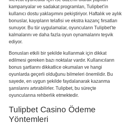
kampanyalar ve sadakat programları, Tulipbet’in
kullanıcı dostu yaklaşımını pekiştiriyor. Haftalık ve aylık
bonuslar, kayıpların telafisi ve ekstra kazanç fırsatları
sunuyor. Bu tür uygulamalar, oyuncuların Tulipbet’te
kalmalarını ve daha fazla oyun oynamalarını teşvik
ediyor.
Bonusları etkili bir şekilde kullanmak için dikkat
edilmesi gereken bazı noktalar vardır. Kullanıcıların
bonus şartlarını dikkatlice okumaları ve hangi
oyunlarda geçerli olduğunu bilmeleri önemlidir. Bu
sayede, en uygun şekilde faydalanarak kazanma
şanslarını artırabilirler. Tulipbet, bu süreçte
oyuncularına rehberlik etmektedir.
Tulipbet Casino Ödeme
Yöntemleri