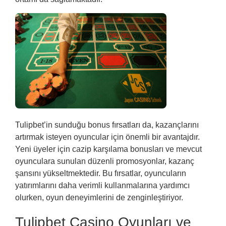
Tulipbet’in sunduğu bonus fırsatları da, kazançlarını
artırmak isteyen oyuncular için önemli bir avantajdır.
Yeni üyeler için cazip karşılama bonusları ve mevcut
oyunculara sunulan düzenli promosyonlar, kazanç
şansını yükseltmektedir. Bu fırsatlar, oyuncuların
yatırımlarını daha verimli kullanmalarına yardımcı
olurken, oyun deneyimlerini de zenginleştiriyor.
Tulipbet Casino Oyunları ve