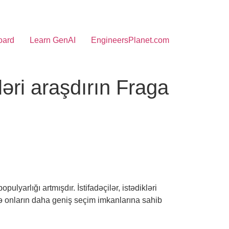
oard
Learn GenAI
EngineersPlanet.com
əri araşdırın Fraga
lyarlığı artmışdır. İstifadəçilər, istədikləri
ə onların daha geniş seçim imkanlarına sahib