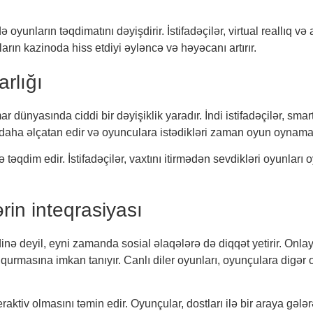
yunların təqdimatını dəyişdirir. İstifadəçilər, virtual reallıq və ar
arın kazinoda hiss etdiyi əyləncə və həyəcanı artırır.
rlığı
r dünyasında ciddi bir dəyişiklik yaradır. İndi istifadəçilər, smar
nı daha əlçatan edir və oyunculara istədikləri zaman oyun oynama 
təqdim edir. İstifadəçilər, vaxtını itirmədən sevdikləri oyunları 
rin inteqrasiyası
 deyil, eyni zamanda sosial əlaqələrə də diqqət yetirir. Onlayn 
aqə qurmasına imkan tanıyır. Canlı diler oyunları, oyunçulara dig
eraktiv olmasını təmin edir. Oyunçular, dostları ilə bir araya gə