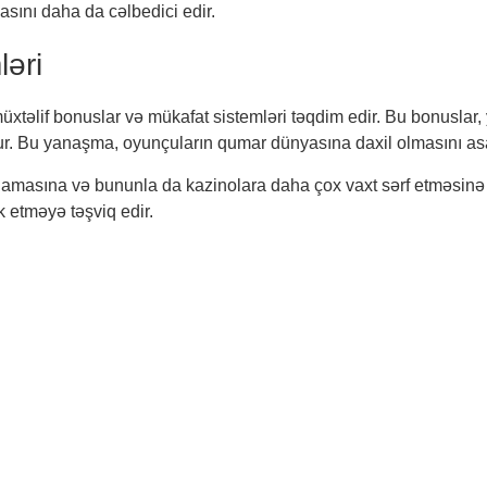
sını daha da cəlbedici edir.
ləri
üxtəlif bonuslar və mükafat sistemləri təqdim edir. Bu bonuslar,
olur. Bu yanaşma, oyunçuların qumar dünyasına daxil olmasını asa
amasına və bununla da kazinolara daha çox vaxt sərf etməsinə sə
ak etməyə təşviq edir.