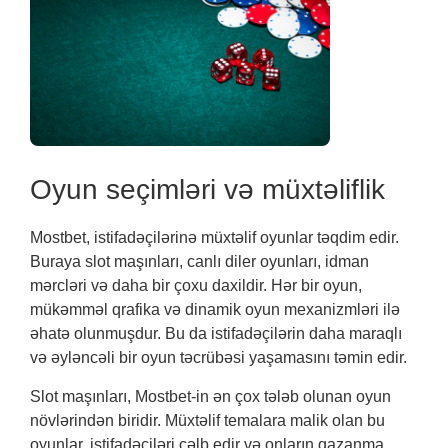
Oyun seçimləri və müxtəliflik
Mostbet, istifadəçilərinə müxtəlif oyunlar təqdim edir.
Buraya slot maşınları, canlı diler oyunları, idman
mərcləri və daha bir çoxu daxildir. Hər bir oyun,
mükəmməl qrafika və dinamik oyun mexanizmləri ilə
əhatə olunmuşdur. Bu da istifadəçilərin daha maraqlı
və əyləncəli bir oyun təcrübəsi yaşamasını təmin edir.
Slot maşınları, Mostbet-in ən çox tələb olunan oyun
növlərindən biridir. Müxtəlif temalara malik olan bu
oyunlar, istifadəçiləri cəlb edir və onların qazanma