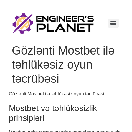
Gözlənti Mostbet ilə
təhlükəsiz oyun
təcrübəsi
Gözlənti Mostbet ilə təhlükəsiz oyun təcrübəsi
Mostbet və təhlükəsizlik
prinsipləri