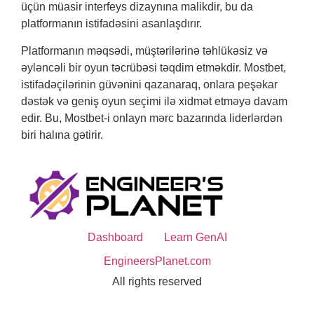
üçün müasir interfeys dizaynına malikdir, bu da
platformanın istifadəsini asanlaşdırır.
Platformanın məqsədi, müştərilərinə təhlükəsiz və
əyləncəli bir oyun təcrübəsi təqdim etməkdir. Mostbet,
istifadəçilərinin güvənini qazanaraq, onlara peşəkar
dəstək və geniş oyun seçimi ilə xidmət etməyə davam
edir. Bu, Mostbet-i onlayn mərc bazarında liderlərdən
biri halına gətirir.
Dashboard
Learn GenAI
EngineersPlanet.com
All rights reserved