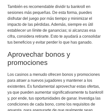
También es recomendable dividir tu bankroll en
sesiones más pequeñas. De esta forma, puedes
disfrutar del juego por más tiempo y minimizar el
impacto de las pérdidas. Además, siempre es útil
establecer un límite de ganancias; si alcanzas esa
cifra, considera retirarte. Esto te ayudará a consolidar
tus beneficios y evitar perder lo que has ganado.
Aprovechar bonos y
promociones
Los casinos a menudo ofrecen bonos y promociones
para atraer a nuevos jugadores y mantener a los
existentes. Es fundamental aprovechar estas ofertas,
ya que pueden aumentar significativamente tu bankroll
y, por ende, tus oportunidades de ganar. Investiga las
condiciones de cada bono, como los requisitos de
apuesta, para asegurarte de que realmente sean