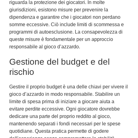
riguarda la protezione dei giocatori. In molte
giurisdizioni, esistono misure per prevenire la
dipendenza e garantire che i giocatori non perdano
somme eccessive. Ciò include limiti di scommessa e
programmi di autoesclusione. La consapevolezza di
queste misure è fondamentale per un approccio
responsabile al gioco d’azzardo.
Gestione del budget e del
rischio
Gestire il proprio budget è una delle chiavi per vivere il
gioco d’azzardo in modo responsabile. Stabilire un
limite di spesa prima di iniziare a giocare aiuta a
evitare perdite eccessive. Ogni giocatore dovrebbe
dedicare una parte del proprio reddito al gioco,
mantenendo separati i fondi necessari per le spese
quotidiane. Questa pratica permette di godere