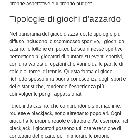
proprie aspettative e il proprio budget.
Tipologie di giochi d’azzardo
Nel panorama del gioco d’azzardo, le tipologie più
diffuse includono le scommesse sportive, i giochi da
casino, le lotterie e il poker. Le scommesse sportive
permettono ai giocatori di puntare su eventi sportivi,
con una varietà di opzioni che vanno dalle partite di
calcio ai tornei di tennis. Questa forma di gioco
richiede spesso una buona conoscenza degli sport e
delle statistiche, rendendo l’esperienza più
coinvolgente per gli appassionati.
I giochi da casino, che comprendono slot machine,
roulette e blackjack, sono altrettanto popolari. Ogni
gioco ha le proprie regole e strategie. Ad esempio, nel
blackjack, i giocatori possono utilizzare tecniche di
conteggio delle carte per migliorare le proprie