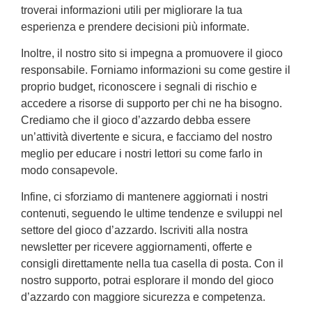
troverai informazioni utili per migliorare la tua
esperienza e prendere decisioni più informate.
Inoltre, il nostro sito si impegna a promuovere il gioco
responsabile. Forniamo informazioni su come gestire il
proprio budget, riconoscere i segnali di rischio e
accedere a risorse di supporto per chi ne ha bisogno.
Crediamo che il gioco d’azzardo debba essere
un’attività divertente e sicura, e facciamo del nostro
meglio per educare i nostri lettori su come farlo in
modo consapevole.
Infine, ci sforziamo di mantenere aggiornati i nostri
contenuti, seguendo le ultime tendenze e sviluppi nel
settore del gioco d’azzardo. Iscriviti alla nostra
newsletter per ricevere aggiornamenti, offerte e
consigli direttamente nella tua casella di posta. Con il
nostro supporto, potrai esplorare il mondo del gioco
d’azzardo con maggiore sicurezza e competenza.