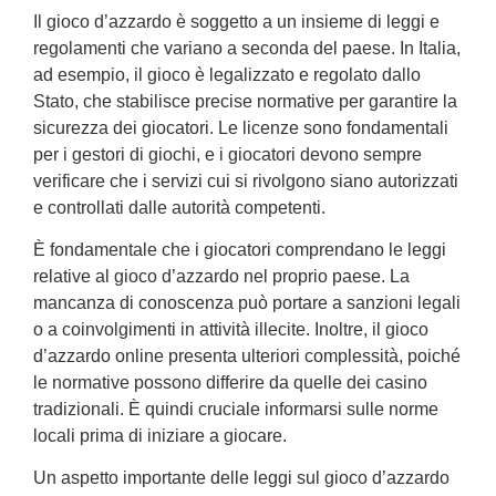
Il gioco d’azzardo è soggetto a un insieme di leggi e
regolamenti che variano a seconda del paese. In Italia,
ad esempio, il gioco è legalizzato e regolato dallo
Stato, che stabilisce precise normative per garantire la
sicurezza dei giocatori. Le licenze sono fondamentali
per i gestori di giochi, e i giocatori devono sempre
verificare che i servizi cui si rivolgono siano autorizzati
e controllati dalle autorità competenti.
È fondamentale che i giocatori comprendano le leggi
relative al gioco d’azzardo nel proprio paese. La
mancanza di conoscenza può portare a sanzioni legali
o a coinvolgimenti in attività illecite. Inoltre, il gioco
d’azzardo online presenta ulteriori complessità, poiché
le normative possono differire da quelle dei casino
tradizionali. È quindi cruciale informarsi sulle norme
locali prima di iniziare a giocare.
Un aspetto importante delle leggi sul gioco d’azzardo