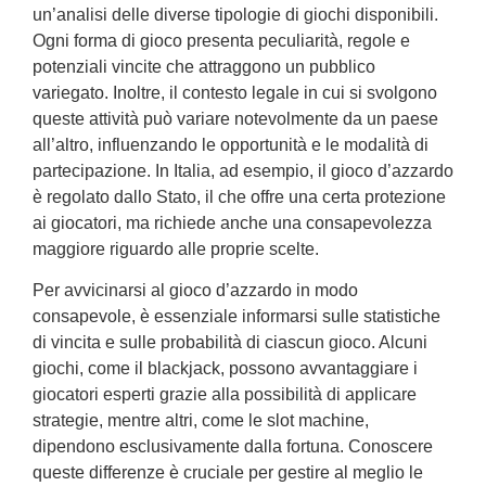
un’analisi delle diverse tipologie di giochi disponibili.
Ogni forma di gioco presenta peculiarità, regole e
potenziali vincite che attraggono un pubblico
variegato. Inoltre, il contesto legale in cui si svolgono
queste attività può variare notevolmente da un paese
all’altro, influenzando le opportunità e le modalità di
partecipazione. In Italia, ad esempio, il gioco d’azzardo
è regolato dallo Stato, il che offre una certa protezione
ai giocatori, ma richiede anche una consapevolezza
maggiore riguardo alle proprie scelte.
Per avvicinarsi al gioco d’azzardo in modo
consapevole, è essenziale informarsi sulle statistiche
di vincita e sulle probabilità di ciascun gioco. Alcuni
giochi, come il blackjack, possono avvantaggiare i
giocatori esperti grazie alla possibilità di applicare
strategie, mentre altri, come le slot machine,
dipendono esclusivamente dalla fortuna. Conoscere
queste differenze è cruciale per gestire al meglio le