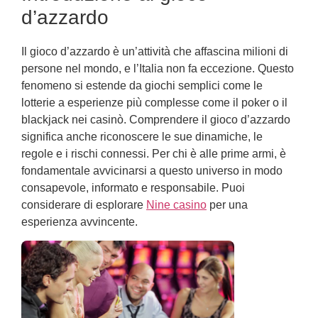
d’azzardo
Il gioco d’azzardo è un’attività che affascina milioni di
persone nel mondo, e l’Italia non fa eccezione. Questo
fenomeno si estende da giochi semplici come le
lotterie a esperienze più complesse come il poker o il
blackjack nei casinò. Comprendere il gioco d’azzardo
significa anche riconoscere le sue dinamiche, le
regole e i rischi connessi. Per chi è alle prime armi, è
fondamentale avvicinarsi a questo universo in modo
consapevole, informato e responsabile. Puoi
considerare di esplorare
Nine casino
per una
esperienza avvincente.