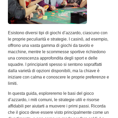
Esistono diversi tipi di giochi d’azzardo, ciascuno con
le proprie peculiarità e strategie. I casinò, ad esempio,
offrono una vasta gamma di giochi da tavolo e
macchine, mentre le scommesse sportive richiedono
una conoscenza approfondita degli sport e delle
squadre. I principianti spesso si sentono sopraffatti
dalla varietà di opzioni disponibili, ma la chiave è
iniziare con calma e conoscere le proprie preferenze e
limiti.
In questa guida, esploreremo le basi del gioco
d’azzardo, i miti comuni, le strategie utili e risorse
affidabili per aiutarti a muovere i primi passi. Ricorda
che il gioco deve essere visto principalmente come un