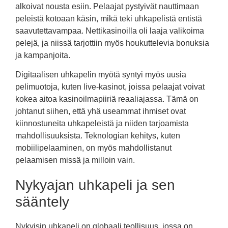
alkoivat nousta esiin. Pelaajat pystyivät nauttimaan
peleistä kotoaan käsin, mikä teki uhkapelistä entistä
saavutettavampaa. Nettikasinoilla oli laaja valikoima
pelejä, ja niissä tarjottiin myös houkuttelevia bonuksia
ja kampanjoita.
Digitaalisen uhkapelin myötä syntyi myös uusia
pelimuotoja, kuten live-kasinot, joissa pelaajat voivat
kokea aitoa kasinoilmapiiriä reaaliajassa. Tämä on
johtanut siihen, että yhä useammat ihmiset ovat
kiinnostuneita uhkapeleistä ja niiden tarjoamista
mahdollisuuksista. Teknologian kehitys, kuten
mobiilipelaaminen, on myös mahdollistanut
pelaamisen missä ja milloin vain.
Nykyajan uhkapeli ja sen
sääntely
Nykyisin uhkapeli on globaali teollisuus, jossa on