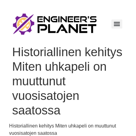
Historiallinen kehitys
Miten uhkapeli on
muuttunut
vuosisatojen
saatossa
Historiallinen kehitys Miten uhkapeli on muuttunut
vuosisatojen saatossa