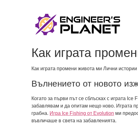
Как играта промен
Как играта промени живота ми Лични истории о
Вълнението от новото из
Когато за първи път се сблъсках с играта Ice 
забавлявам и да опитам нещо ново. Играта п
грабна.
Игра Ice Fishing от Evolution
ми предос
въвличаше в света на забавленията.