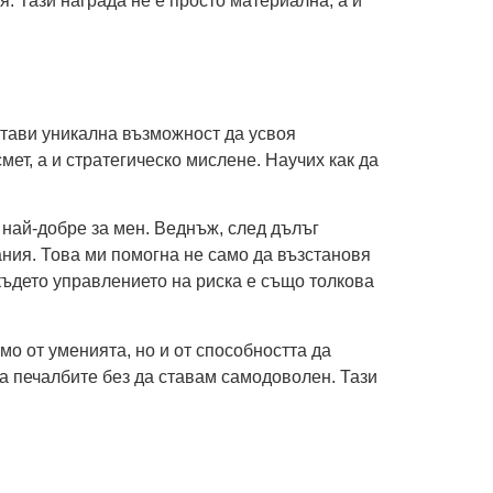
. Тази награда не е просто материална, а и
остави уникална възможност да усвоя
ет, а и стратегическо мислене. Научих как да
 най-добре за мен. Веднъж, след дълъг
ания. Това ми помогна не само да възстановя
, където управлението на риска е също толкова
амо от уменията, но и от способността да
на печалбите без да ставам самодоволен. Тази