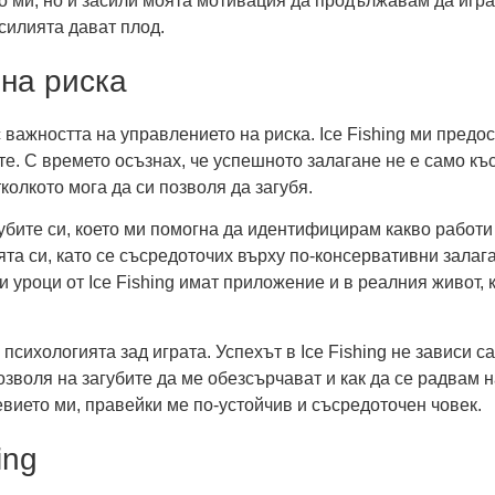
о ми, но и засили моята мотивация да продължавам да играя
силията дават плод.
на риска
с важността на управлението на риска. Ice Fishing ми пред
. С времето осъзнах, че успешното залагане не е само късм
колкото мога да си позволя да загубя.
губите си, което ми помогна да идентифицирам какво работи
ята си, като се съсредоточих върху по-консервативни залаг
ези уроци от Ice Fishing имат приложение и в реалния живот
психологията зад играта. Успехът в Ice Fishing не зависи с
озволя на загубите да ме обезсърчават и как да се радвам 
вието ми, правейки ме по-устойчив и съсредоточен човек.
ing