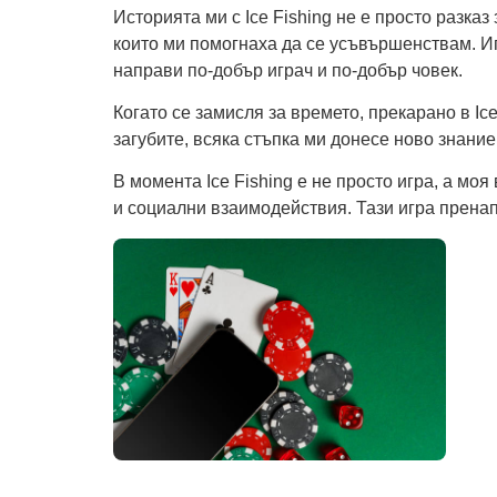
Историята ми с Ice Fishing не е просто разка
които ми помогнаха да се усъвършенствам. Иг
направи по-добър играч и по-добър човек.
Когато се замисля за времето, прекарано в Ice
загубите, всяка стъпка ми донесе ново знание
В момента Ice Fishing е не просто игра, а мо
и социални взаимодействия. Тази игра прена