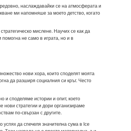
на редовно, наслаждавайки се на атмосферата и
акване ми напомняше за моето детство, когато
 стратегическо мислене. Научих се как да
помогна не само в играта, но и в
 множество нови хора, които споделят моята
огна да разширя социалния си кръг. Често
но и споделяме истории и опит, което
е нови стратегии и дори организираме
ствам по-свързан с другите.
о успях да спечеля значителна сума в Ice