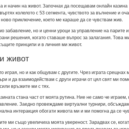
а, а и начин на живот. Започнах да посещавам онлайн кази
авъртях колелото с 53 сегмента, чувството за вълнение и оч
е ново приключение, което ме караше да се чувствам жив.
амо забавление, но и ценни уроци за управление на парите и
и решения, когато ставаше въпрос за залагания. Това ми 
същите принципи и в личния ми живот.
и живот
йто играя, но и как общувам с другите. Чрез играта срещнах
ъри и да взаимодействам с други играчи от цял свят ми пом
сили връзките ми с тях.
ината стана част от моята рутина. Ние не само че играем, 
бавление. Заедно провеждаме виртуални турнири, обсъждам
иална интеракция обогати живота ми и ми помогна да се чув
ите ми също увеличиха моята увереност. Зарадвах се, когат