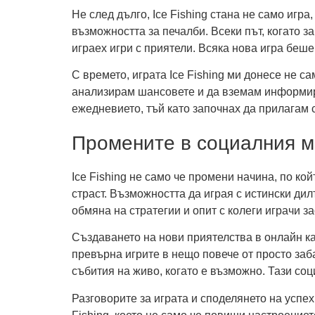
Не след дълго, Ice Fishing стана не само игр
възможността за печалби. Всеки път, когато з
играех игри с приятели. Всяка нова игра беш
С времето, играта Ice Fishing ми донесе не с
анализирам шансовете и да вземам информиран
ежедневието, тъй като започнах да прилагам 
Промените в социалния м
Ice Fishing не само че промени начина, по ко
страст. Възможността да играя с истински дил
обмяна на стратегии и опит с колеги играчи за
Създаването на нови приятелства в онлайн каз
превърна игрите в нещо повече от просто за
събития на живо, когато е възможно. Тази соц
Разговорите за играта и споделянето на успех