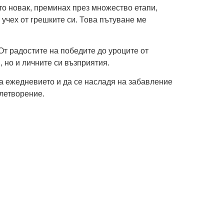
ато новак, преминах през множество етапи,
учех от грешките си. Това пътуване ме
 От радостите на победите до уроците от
, но и личните си възприятия.
 на ежедневието и да се насладя на забавление
летворение.