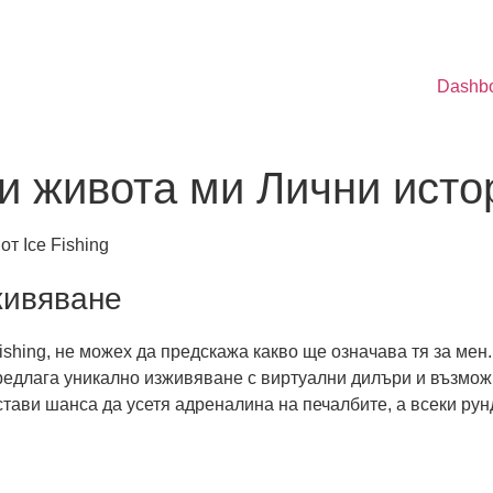
Dashb
и живота ми Лични истор
т Ice Fishing
живяване
Fishing, не можех да предскажа какво ще означава тя за мен
редлага уникално изживяване с виртуални дилъри и възможн
тави шанса да усетя адреналина на печалбите, а всеки рунд