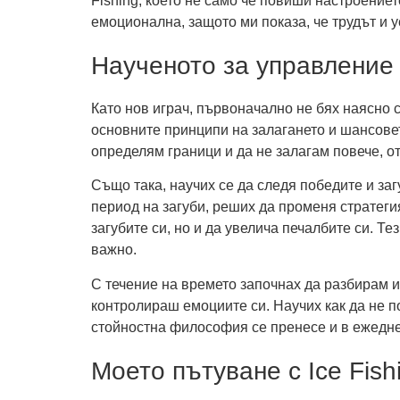
Fishing, което не само че повиши настроениет
емоционална, защото ми показа, че трудът и у
Наученото за управление 
Като нов играч, първоначално не бях наясно 
основните принципи на залагането и шансовете
определям граници и да не залагам повече, от
Също така, научих се да следя победите и за
период на загуби, реших да променя стратеги
загубите си, но и да увелича печалбите си. Т
важно.
С течение на времето започнах да разбирам и 
контролираш емоциите си. Научих как да не п
стойностна философия се пренесе и в ежедне
Моето пътуване с Ice Fish