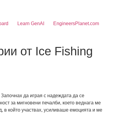
oard
Learn GenAI
EngineersPlanet.com
ии от Ice Fishing
. Започнах да играя с надеждата да се
ост за мигновени печалби, което веднага ме
, в който участвах, усиливаше емоцията и ме