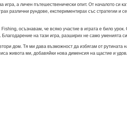
з за игра, а личен пътешественически опит. От началото си к
рах различни рундове, експериментирах със стратегии и се 
 Fishing, осъзнавам, че всяко участие в играта е било урок.
. Благодарение на тази игра, разширих не само уменията си
я втори дом. Тя ми дава възможност да избягам от рутината
писа живота ми, добавяйки нова дименсия на щастие и удов