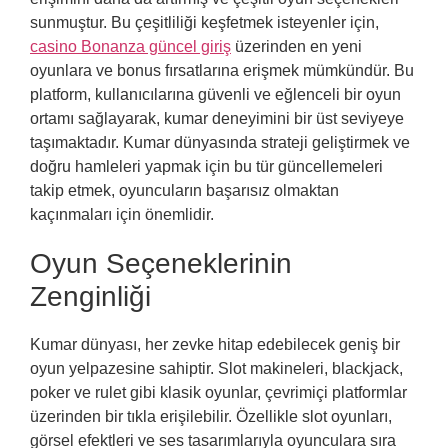
sunmuştur. Bu çeşitliliği keşfetmek isteyenler için,
casino Bonanza güncel giriş
üzerinden en yeni
oyunlara ve bonus fırsatlarına erişmek mümkündür. Bu
platform, kullanıcılarına güvenli ve eğlenceli bir oyun
ortamı sağlayarak, kumar deneyimini bir üst seviyeye
taşımaktadır. Kumar dünyasında strateji geliştirmek ve
doğru hamleleri yapmak için bu tür güncellemeleri
takip etmek, oyuncuların başarısız olmaktan
kaçınmaları için önemlidir.
Oyun Seçeneklerinin
Zenginliği
Kumar dünyası, her zevke hitap edebilecek geniş bir
oyun yelpazesine sahiptir. Slot makineleri, blackjack,
poker ve rulet gibi klasik oyunlar, çevrimiçi platformlar
üzerinden bir tıkla erişilebilir. Özellikle slot oyunları,
görsel efektleri ve ses tasarımlarıyla oyunculara sıra