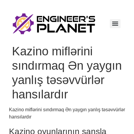
Kazino miflərini
sındırmaq Ən yaygın
yanlış təsəvvürlər
hansılardır
Kazino miflərini sındırmaq Ən yaygın yanlış təsəvvürlər
hansılardır
Kazino oyunlarının şansla