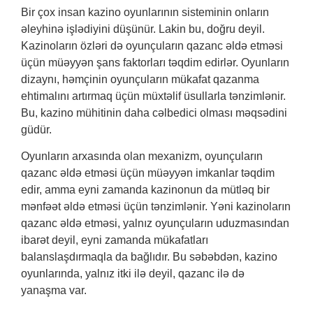
Bir çox insan kazino oyunlarının sisteminin onların
əleyhinə işlədiyini düşünür. Lakin bu, doğru deyil.
Kazinoların özləri də oyunçuların qazanc əldə etməsi
üçün müəyyən şans faktorları təqdim edirlər. Oyunların
dizaynı, həmçinin oyunçuların mükafat qazanma
ehtimalını artırmaq üçün müxtəlif üsullarla tənzimlənir.
Bu, kazino mühitinin daha cəlbedici olması məqsədini
güdür.
Oyunların arxasında olan mexanizm, oyunçuların
qazanc əldə etməsi üçün müəyyən imkanlar təqdim
edir, amma eyni zamanda kazinonun da mütləq bir
mənfəət əldə etməsi üçün tənzimlənir. Yəni kazinoların
qazanc əldə etməsi, yalnız oyunçuların uduzmasından
ibarət deyil, eyni zamanda mükafatları
balanslaşdırmaqla da bağlıdır. Bu səbəbdən, kazino
oyunlarında, yalnız itki ilə deyil, qazanc ilə də
yanaşma var.