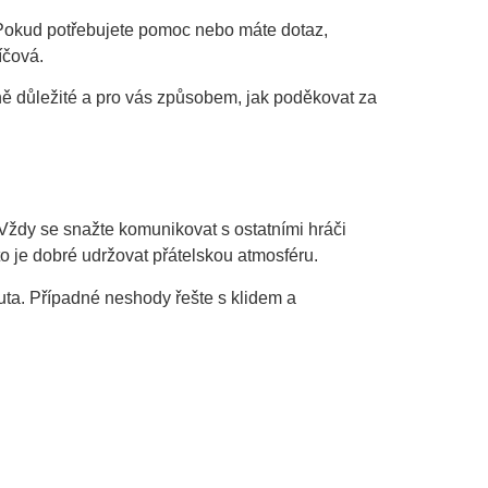
í. Pokud potřebujete pomoc nebo máte dotaz,
íčová.
ně důležité a pro vás způsobem, jak poděkovat za
 Vždy se snažte komunikovat s ostatními hráči
o je dobré udržovat přátelskou atmosféru.
nuta. Případné neshody řešte s klidem a