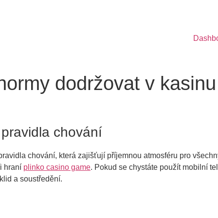
Dashb
normy dodržovat v kasinu
 pravidla chování
pravidla chování, která zajišťují příjemnou atmosféru pro všechny
ři hraní
plinko casino game
. Pokud se chystáte použít mobilní tel
 klid a soustředění.