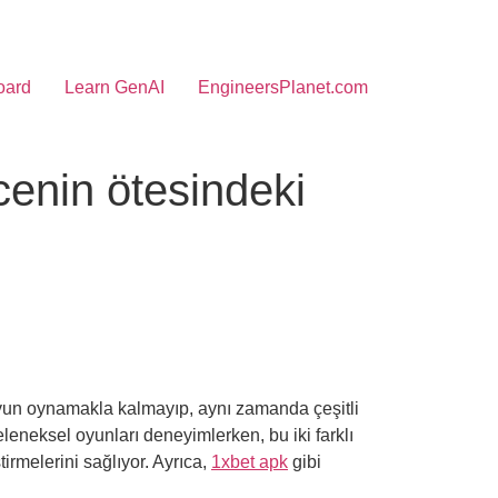
oard
Learn GenAI
EngineersPlanet.com
cenin ötesindeki
 oyun oynamakla kalmayıp, aynı zamanda çeşitli
leneksel oyunları deneyimlerken, bu iki farklı
tirmelerini sağlıyor. Ayrıca,
1xbet apk
gibi