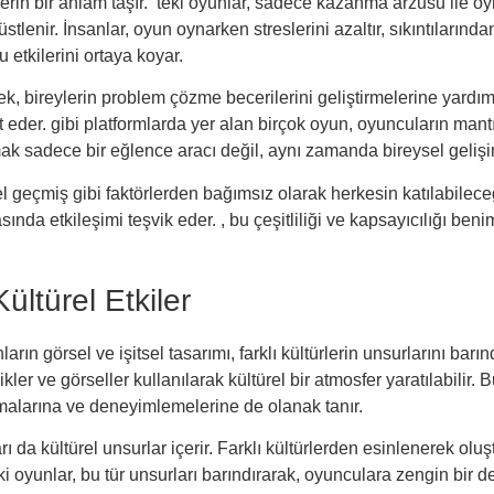
erin bir anlam taşır. ’teki oyunlar, sadece kazanma arzusu ile o
tlenir. İnsanlar, oyun oynarken streslerini azaltır, sıkıntılarında
 etkilerini ortaya koyar.
bireylerin problem çözme becerilerini geliştirmelerine yardımcı 
t eder. gibi platformlarda yer alan birçok oyun, oyuncuların mant
k sadece bir eğlence aracı değil, aynı zamanda bireysel gelişim i
el geçmiş gibi faktörlerden bağımsız olarak herkesin katılabilece
arasında etkileşimi teşvik eder. , bu çeşitliliği ve kapsayıcılığı
ültürel Etkiler
ların görsel ve işitsel tasarımı, farklı kültürlerin unsurlarını bar
er ve görseller kullanılarak kültürel bir atmosfer yaratılabilir.
alarına ve deneyimlemelerine de olanak tanır.
 da kültürel unsurlar içerir. Farklı kültürlerden esinlenerek oluş
eki oyunlar, bu tür unsurları barındırarak, oyunculara zengin bir