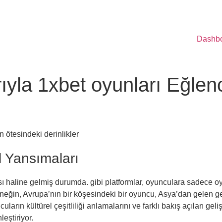
Dashb
rıyla 1xbet oyunları Eğlen
n ötesindeki derinlikler
l Yansımaları
ktası haline gelmiş durumda. gibi platformlar, oyunculara sadece
rneğin, Avrupa’nın bir köşesindeki bir oyuncu, Asya’dan gelen ge
ların kültürel çeşitliliği anlamalarını ve farklı bakış açıları geliş
eştiriyor.