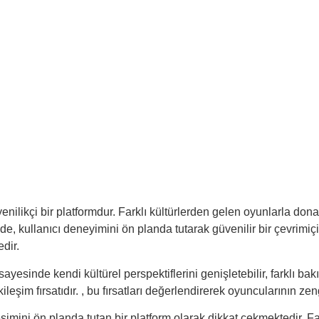
enilikçi bir platformdur. Farklı kültürlerden gelen oyunlarla dona
e, kullanıcı deneyimini ön planda tutarak güvenilir bir çevrimiçi
dir.
sayesinde kendi kültürel perspektiflerini genişletebilir, farklı ba
leşim fırsatıdır. , bu fırsatları değerlendirerek oyuncularının z
leşimini ön planda tutan bir platform olarak dikkat çekmektedir. Fa