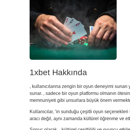
1xbet Hakkında
, kullanıcılarına zengin bir oyun deneyimi sunan y
sunar. , sadece bir oyun platformu olmanın ötesind
memnuniyeti gibi unsurlara büyük önem vermekte
Kullanıcılar, ’in sunduğu çeşitli oyun seçenekleri 
aracı değil, aynı zamanda kültürel öğrenme ve etki
Sonuç olarak, , kültürel çeşitliliği ve oyuncu etki