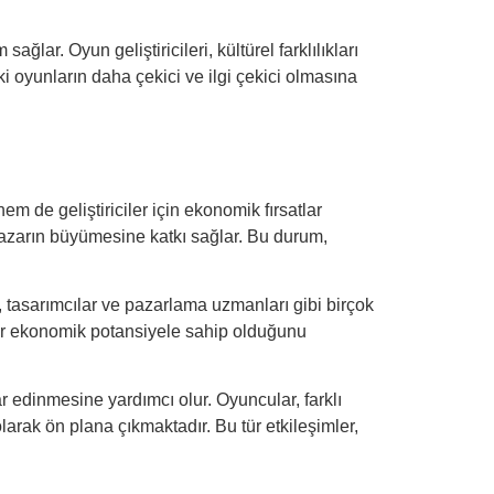
ğlar. Oyun geliştiricileri, kültürel farklılıkları
i oyunların daha çekici ve ilgi çekici olmasına
em de geliştiriciler için ekonomik fırsatlar
 pazarın büyümesine katkı sağlar. Bu durum,
r, tasarımcılar ve pazarlama uzmanları gibi birçok
bir ekonomik potansiyele sahip olduğunu
r edinmesine yardımcı olur. Oyuncular, farklı
olarak ön plana çıkmaktadır. Bu tür etkileşimler,